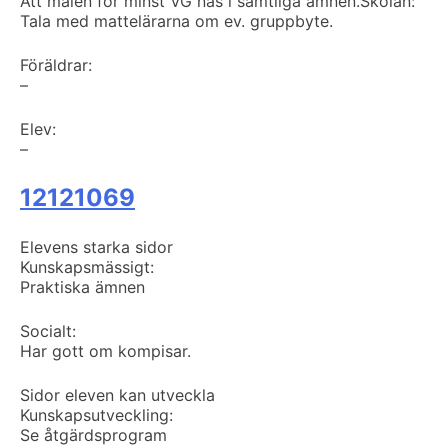
Att målen för minst VG nås i samtliga ämnen.
Skolan:
Tala med mattelärarna om ev. gruppbyte.
Föräldrar:
–
Elev:
–
12121069
Elevens starka sidor
Kunskapsmässigt:
Praktiska ämnen
Socialt:
Har gott om kompisar.
Sidor eleven kan utveckla
Kunskapsutveckling:
Se åtgärdsprogram