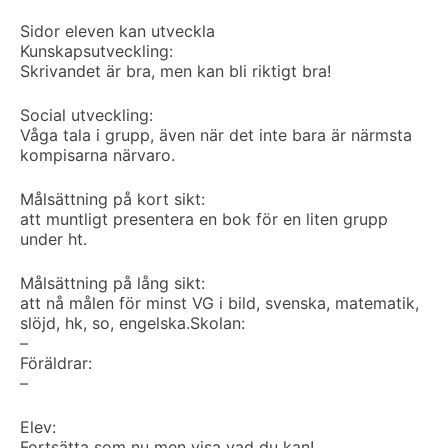
Sidor eleven kan utveckla
Kunskapsutveckling:
Skrivandet är bra, men kan bli riktigt bra!
Social utveckling:
Våga tala i grupp, även när det inte bara är närmsta
kompisarna närvaro.
Målsättning på kort sikt:
att muntligt presentera en bok för en liten grupp
under ht.
Målsättning på lång sikt:
att nå målen för minst VG i bild, svenska, matematik,
slöjd, hk, so, engelska.
Skolan:
–
Föräldrar:
–
Elev:
Fortsätta som nu men visa vad du kan!