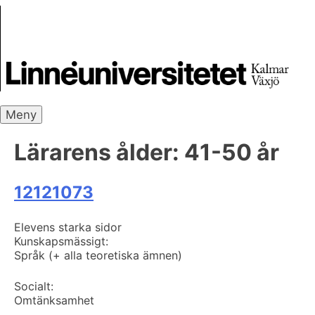
Skip
Skrivbanken
to
content
Meny
Lärarens ålder:
41-50 år
12121073
Elevens starka sidor
Kunskapsmässigt:
Språk (+ alla teoretiska ämnen)
Socialt:
Omtänksamhet