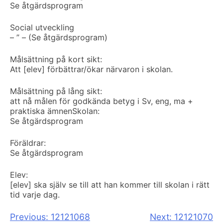
Se åtgärdsprogram
Social utveckling
– ” – (Se åtgärdsprogram)
Målsättning på kort sikt:
Att [elev] förbättrar/ökar närvaron i skolan.
Målsättning på lång sikt:
att nå målen för godkända betyg i Sv, eng, ma +
praktiska ämnen
Skolan:
Se åtgärdsprogram
Föräldrar:
Se åtgärdsprogram
Elev:
[elev] ska själv se till att han kommer till skolan i rätt
tid varje dag.
Inläggsnavigering
Previous:
12121068
Next:
12121070