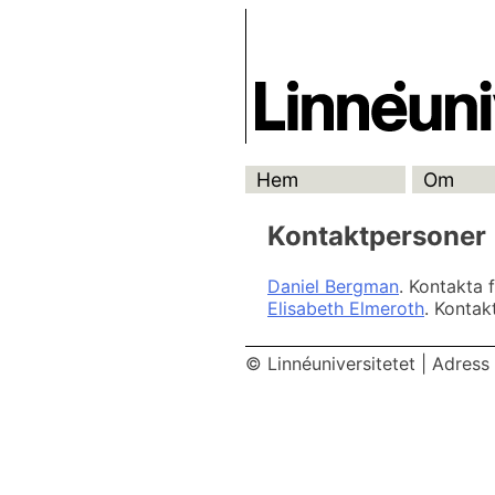
Skip
Skrivbanken
to
content
Hem
Om
Kontaktpersoner
Daniel Bergman
. Kontakta 
Elisabeth Elmeroth
. Kontak
© Linnéuniversitetet
|
Adress 