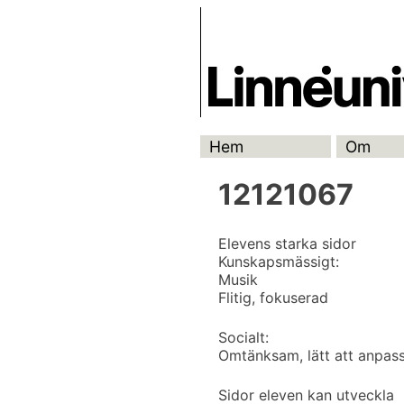
Skip
Skrivbanken
to
content
Hem
Om
12121067
Elevens starka sidor
Kunskapsmässigt:
Musik
Flitig, fokuserad
Socialt:
Omtänksam, lätt att anpass
Sidor eleven kan utveckla