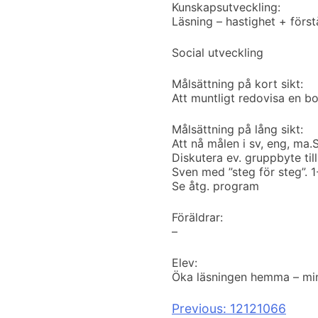
Kunskapsutveckling:
Läsning – hastighet + först
Social utveckling
Målsättning på kort sikt:
Att muntligt redovisa en bo
Målsättning på lång sikt:
Att nå målen i sv, eng, ma.
S
Diskutera ev. gruppbyte til
Sven med ”steg för steg”. 
Se åtg. program
Föräldrar:
–
Elev:
Öka läsningen hemma – min
Inläggsnavigeri
Previous:
12121066