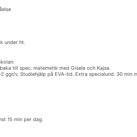
åelse
k under ht.
kolan:
lbaka till spec. matemetik med Gisela och Kajsa.
1-2 ggr/v. Studiehjälp på EVA-tid. Extra specialund. 30 min
st 15 min per dag.
ng