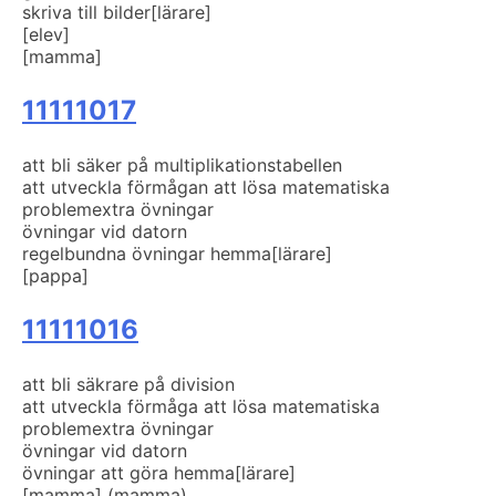
skriva till bilder
[lärare]
[elev]
[mamma]
11111017
att bli säker på multiplikationstabellen
att utveckla förmågan att lösa matematiska
problem
extra övningar
övningar vid datorn
regelbundna övningar hemma
[lärare]
[pappa]
11111016
att bli säkrare på division
att utveckla förmåga att lösa matematiska
problem
extra övningar
övningar vid datorn
övningar att göra hemma
[lärare]
[mamma] (mamma)