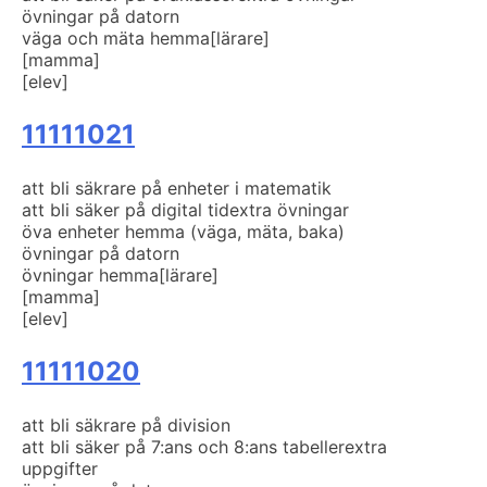
övningar på datorn
väga och mäta hemma
[lärare]
[mamma]
[elev]
11111021
att bli säkrare på enheter i matematik
att bli säker på digital tid
extra övningar
öva enheter hemma (väga, mäta, baka)
övningar på datorn
övningar hemma
[lärare]
[mamma]
[elev]
11111020
att bli säkrare på division
att bli säker på 7:ans och 8:ans tabeller
extra
uppgifter