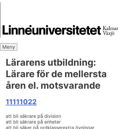
Skip
Skrivbanken
to
content
Meny
Lärarens utbildning:
Lärare för de mellersta
åren el. motsvarande
11111022
att bli säkrare på division
att bli säkrare på enheter
att bli säker på ordklasser
extra övningar