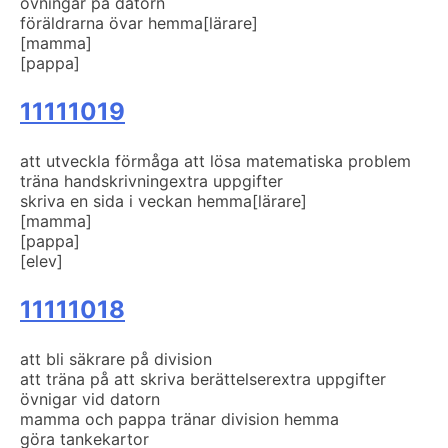
övningar på datorn
föräldrarna övar hemma
[lärare]
[mamma]
[pappa]
11111019
att utveckla förmåga att lösa matematiska problem
träna handskrivning
extra uppgifter
skriva en sida i veckan hemma
[lärare]
[mamma]
[pappa]
[elev]
11111018
att bli säkrare på division
att träna på att skriva berättelser
extra uppgifter
övnigar vid datorn
mamma och pappa tränar division hemma
göra tankekartor