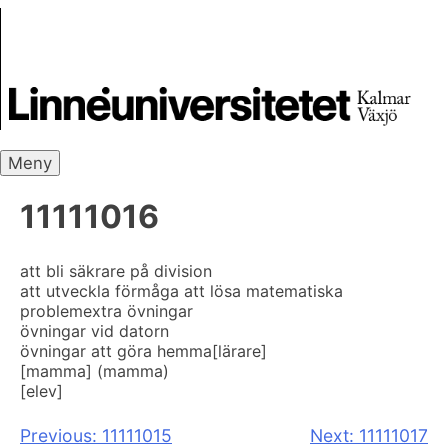
Skip
Skrivbanken
to
content
Meny
11111016
att bli säkrare på division
att utveckla förmåga att lösa matematiska
problem
extra övningar
övningar vid datorn
övningar att göra hemma
[lärare]
[mamma] (mamma)
[elev]
Inläggsnavigering
Previous:
11111015
Next:
11111017