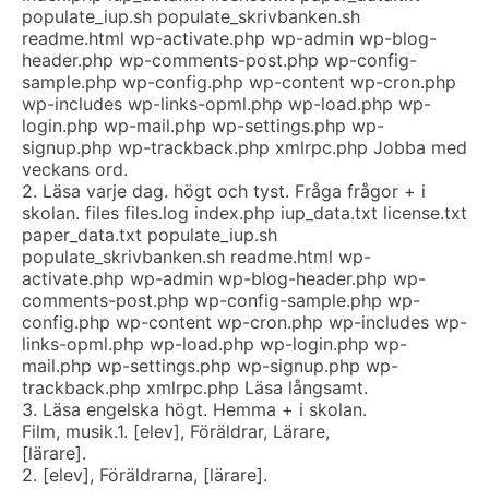
populate_iup.sh populate_skrivbanken.sh
readme.html wp-activate.php wp-admin wp-blog-
header.php wp-comments-post.php wp-config-
sample.php wp-config.php wp-content wp-cron.php
wp-includes wp-links-opml.php wp-load.php wp-
login.php wp-mail.php wp-settings.php wp-
signup.php wp-trackback.php xmlrpc.php Jobba med
veckans ord.
2. Läsa varje dag. högt och tyst. Fråga frågor + i
skolan. files files.log index.php iup_data.txt license.txt
paper_data.txt populate_iup.sh
populate_skrivbanken.sh readme.html wp-
activate.php wp-admin wp-blog-header.php wp-
comments-post.php wp-config-sample.php wp-
config.php wp-content wp-cron.php wp-includes wp-
links-opml.php wp-load.php wp-login.php wp-
mail.php wp-settings.php wp-signup.php wp-
trackback.php xmlrpc.php Läsa långsamt.
3. Läsa engelska högt. Hemma + i skolan.
Film, musik.
1. [elev], Föräldrar, Lärare,
[lärare].
2. [elev], Föräldrarna, [lärare].