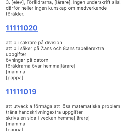
3. [elev], Föräldrarna, [lärare]. Ingen underskrift alls!
därför heller ingen kunskap om medverkande
förälder.
11111020
att bli säkrare på division
att bli säker på 7:ans och 8:ans tabeller
extra
uppgifter
övningar på datorn
föräldrarna övar hemma
[lärare]
[mamma]
[pappa]
11111019
att utveckla förmåga att lösa matematiska problem
träna handskrivning
extra uppgifter
skriva en sida i veckan hemma
[lärare]
[mamma]
[pappa]