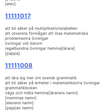
[elev]
11111017
att bli säker på multiplikationstabellen
att utveckla förmågan att lösa matematiska
problem
extra övningar
övningar vid datorn
regelbundna övningar hemma
[lärare]
[pappa]
11111008
att lära sig mer om svensk grammatik
att bli säker på enheter i matematik
extra övningar
grammatikboken
väga och mäta hemma
[lärarens namn]
[mammas namn]
[elevens namn]
[pappas namn]