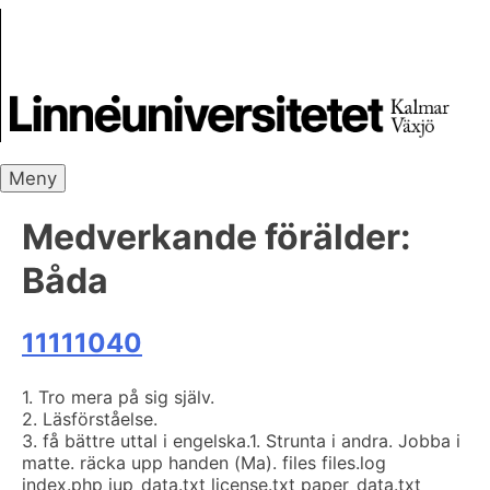
Skip
Skrivbanken
to
content
Meny
Medverkande förälder:
Båda
11111040
1. Tro mera på sig själv.
2. Läsförståelse.
3. få bättre uttal i engelska.
1. Strunta i andra. Jobba i
matte. räcka upp handen (Ma). files files.log
index.php iup_data.txt license.txt paper_data.txt