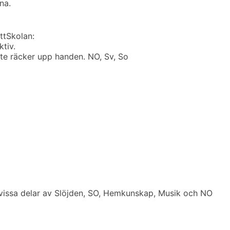
na.
tt
Skolan:
tiv.
te räcker upp handen. NO, Sv, So
 vissa delar av Slöjden, SO, Hemkunskap, Musik och NO