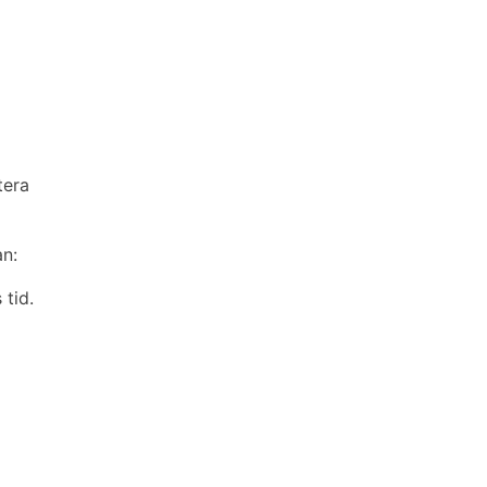
tera
an:
 tid.