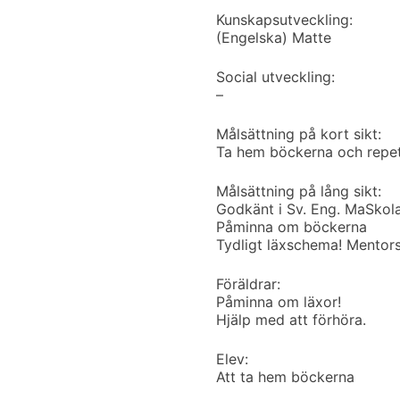
Kunskapsutveckling:
(Engelska) Matte
Social utveckling:
–
Målsättning på kort sikt:
Ta hem böckerna och repe
Målsättning på lång sikt:
Godkänt i Sv. Eng. Ma
Skol
Påminna om böckerna
Tydligt läxschema! Mentors
Föräldrar:
Påminna om läxor!
Hjälp med att förhöra.
Elev:
Att ta hem böckerna