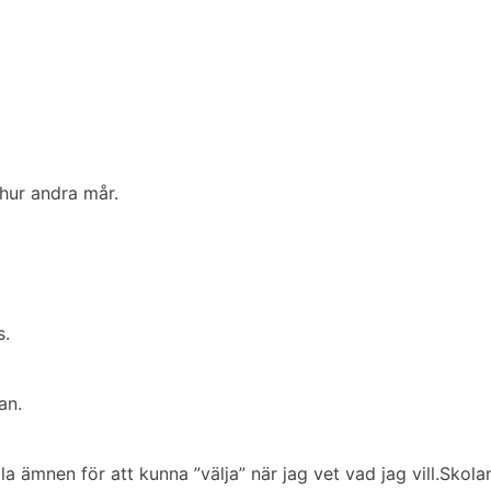
hur andra mår.
s.
an.
la ämnen för att kunna ”välja” när jag vet vad jag vill.
Skola