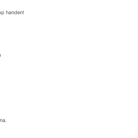
upp handen!
a
na.