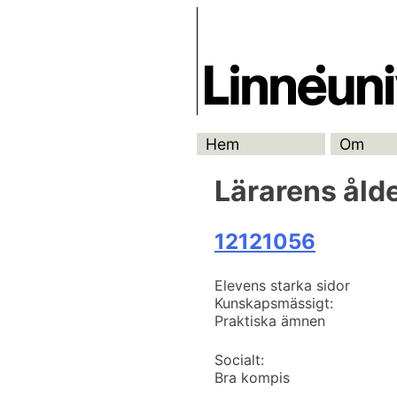
Skip
Skrivbanken
to
content
Hem
Om
Lärarens åld
12121056
Elevens starka sidor
Kunskapsmässigt:
Praktiska ämnen
Socialt:
Bra kompis