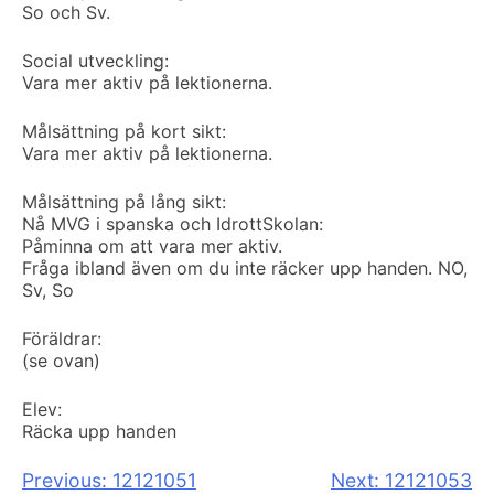
So och Sv.
Social utveckling:
Vara mer aktiv på lektionerna.
Målsättning på kort sikt:
Vara mer aktiv på lektionerna.
Målsättning på lång sikt:
Nå MVG i spanska och Idrott
Skolan:
Påminna om att vara mer aktiv.
Fråga ibland även om du inte räcker upp handen. NO,
Sv, So
Föräldrar:
(se ovan)
Elev:
Räcka upp handen
Inläggsnavigering
Previous:
12121051
Next:
12121053