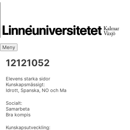
Skip
Skrivbanken
to
content
Meny
12121052
Elevens starka sidor
Kunskapsmässigt:
Idrott, Spanska, NO och Ma
Socialt:
Samarbeta
Bra kompis
Kunskapsutveckling: