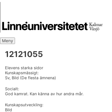
Skip
Skrivbanken
to
content
Meny
12121055
Elevens starka sidor
Kunskapsmässigt:
Sv, Bild (De flesta ämnena)
Socialt:
God kamrat. Kan känna av hur andra mår.
Kunskapsutveckling:
Bild