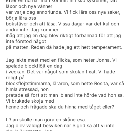
Efter en tid när man kommit in i skolsystemet, fått
läxor och nya vänner
var varje dag annorlunda. Vi fick lära oss nya saker,
börja lära oss
bokstäver och att läsa. Vissa dagar var det kul och
andra inte. Jag kommer
ihåg att jag en dag blev riktigt förbannad för att jag
inte förstod något
på matten. Redan då hade jag ett hett temperament.
Jag lekte mest med en flicka, som heter Jonna. Vi
spelade blockflöjt en dag
i veckan. Det var något som skolan fixat. Vi hade
roligt på
blockflöjtstimmarna, läraren, som hette Rosita, var så
himla stressad, hon
pratade så fort att man ibland inte hörde vad hon sa.
Vi brukade skoja med
henne och frågade ska du hinna med tåget eller?
I 3:an skulle man göra en skåneresa.
Jag blev väldigt besviken när Sigrid sa att vi inte