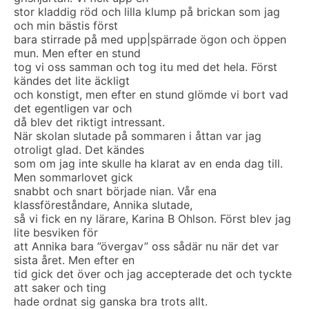
stor kladdig röd och lilla klump på brickan som jag
och min bästis först
bara stirrade på med upp|spärrade ögon och öppen
mun. Men efter en stund
tog vi oss samman och tog itu med det hela. Först
kändes det lite äckligt
och konstigt, men efter en stund glömde vi bort vad
det egentligen var och
då blev det riktigt intressant.
När skolan slutade på sommaren i åttan var jag
otroligt glad. Det kändes
som om jag inte skulle ha klarat av en enda dag till.
Men sommarlovet gick
snabbt och snart började nian. Vår ena
klassföreståndare, Annika slutade,
så vi fick en ny lärare, Karina B Ohlson. Först blev jag
lite besviken för
att Annika bara ”övergav” oss sådär nu när det var
sista året. Men efter en
tid gick det över och jag accepterade det och tyckte
att saker och ting
hade ordnat sig ganska bra trots allt.