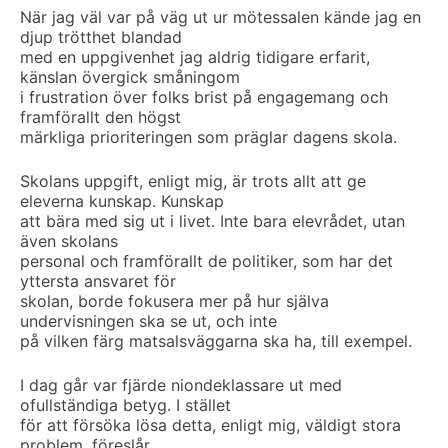
När jag väl var på väg ut ur mötessalen kände jag en
djup trötthet blandad
med en uppgivenhet jag aldrig tidigare erfarit,
känslan övergick småningom
i frustration över folks brist på engagemang och
framförallt den högst
märkliga prioriteringen som präglar dagens skola.
Skolans uppgift, enligt mig, är trots allt att ge
eleverna kunskap. Kunskap
att bära med sig ut i livet. Inte bara elevrådet, utan
även skolans
personal och framförallt de politiker, som har det
yttersta ansvaret för
skolan, borde fokusera mer på hur själva
undervisningen ska se ut, och inte
på vilken färg matsalsväggarna ska ha, till exempel.
I dag går var fjärde niondeklassare ut med
ofullständiga betyg. I stället
för att försöka lösa detta, enligt mig, väldigt stora
problem, föreslår