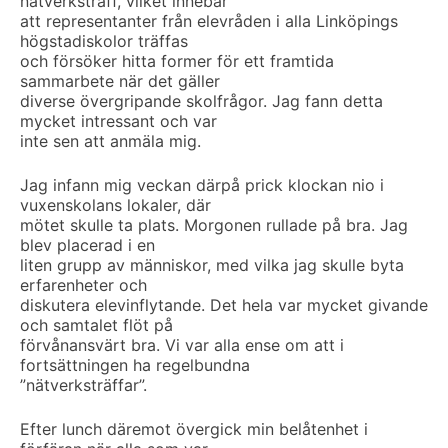
nätverksträff, vilket innebär
att representanter från elevråden i alla Linköpings
högstadiskolor träffas
och försöker hitta former för ett framtida
sammarbete när det gäller
diverse övergripande skolfrågor. Jag fann detta
mycket intressant och var
inte sen att anmäla mig.
Jag infann mig veckan därpå prick klockan nio i
vuxenskolans lokaler, där
mötet skulle ta plats. Morgonen rullade på bra. Jag
blev placerad i en
liten grupp av människor, med vilka jag skulle byta
erfarenheter och
diskutera elevinflytande. Det hela var mycket givande
och samtalet flöt på
förvånansvärt bra. Vi var alla ense om att i
fortsättningen ha regelbundna
”nätverksträffar”.
Efter lunch däremot övergick min belåtenhet i