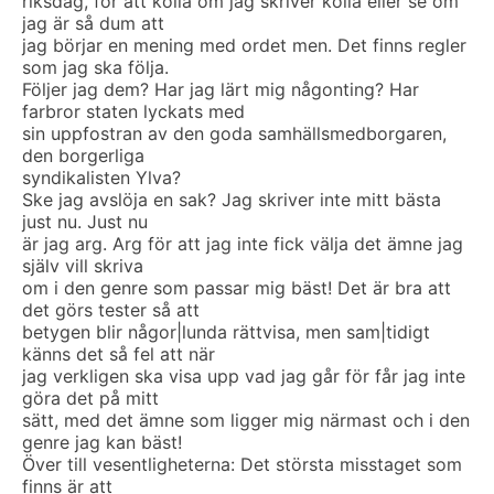
riksdag, för att kolla om jag skriver kolla eller se om
jag är så dum att
jag börjar en mening med ordet men. Det finns regler
som jag ska följa.
Följer jag dem? Har jag lärt mig någonting? Har
farbror staten lyckats med
sin uppfostran av den goda samhällsmedborgaren,
den borgerliga
syndikalisten Ylva?
Ske jag avslöja en sak? Jag skriver inte mitt bästa
just nu. Just nu
är jag arg. Arg för att jag inte fick välja det ämne jag
själv vill skriva
om i den genre som passar mig bäst! Det är bra att
det görs tester så att
betygen blir någor|lunda rättvisa, men sam|tidigt
känns det så fel att när
jag verkligen ska visa upp vad jag går för får jag inte
göra det på mitt
sätt, med det ämne som ligger mig närmast och i den
genre jag kan bäst!
Över till vesentligheterna: Det största misstaget som
finns är att