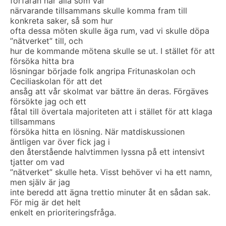
förfäran när alla som var
närvarande tillsammans skulle komma fram till
konkreta saker, så som hur
ofta dessa möten skulle äga rum, vad vi skulle döpa
”nätverket” till, och
hur de kommande mötena skulle se ut. I stället för att
försöka hitta bra
lösningar började folk angripa Fritunaskolan och
Ceciliaskolan för att det
ansåg att vår skolmat var bättre än deras. Förgäves
försökte jag och ett
fåtal till övertala majoriteten att i stället för att klaga
tillsammans
försöka hitta en lösning. När matdiskussionen
äntligen var över fick jag i
den återstående halvtimmen lyssna på ett intensivt
tjatter om vad
”nätverket” skulle heta. Visst behöver vi ha ett namn,
men själv är jag
inte beredd att ägna trettio minuter åt en sådan sak.
För mig är det helt
enkelt en prioriteringsfråga.