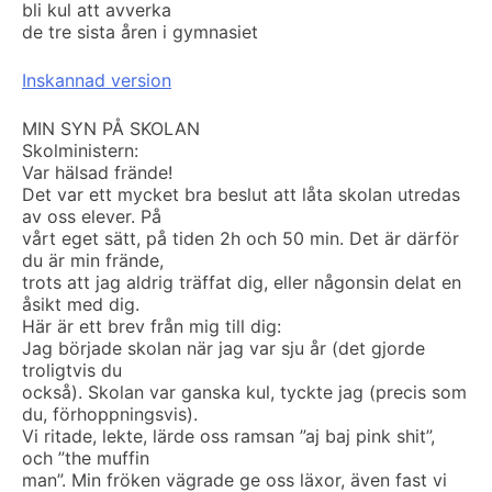
bli kul att avverka
de tre sista åren i gymnasiet
Inskannad version
MIN SYN PÅ SKOLAN
Skolministern:
Var hälsad frände!
Det var ett mycket bra beslut att låta skolan utredas
av oss elever. På
vårt eget sätt, på tiden 2h och 50 min. Det är därför
du är min frände,
trots att jag aldrig träffat dig, eller någonsin delat en
åsikt med dig.
Här är ett brev från mig till dig:
Jag började skolan när jag var sju år (det gjorde
troligtvis du
också). Skolan var ganska kul, tyckte jag (precis som
du, förhoppningsvis).
Vi ritade, lekte, lärde oss ramsan ”aj baj pink shit”,
och ”the muffin
man”. Min fröken vägrade ge oss läxor, även fast vi