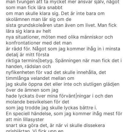
man tvungen att ta mycket mer ansvar själv, något
som man fick lära snabbt
om man skulle klara sig. Det är inte bara om
skolämnen man lär sig om de
sista grundskoleåren utan även om livet. Man fick
lära sig klara av helt
nya situationer, möten med olika människor och
konfrontationer med det man
är rädd för. Något som jag kommer ihåg in i minsta
detalj är mitt första
riktiga termins|betyg. Spänningen när man fick det i
handen, rädslan och
nyfikenheten för vad det skulle innehålla, det
timmlånga velandet mellan om
jag skulle öppna det eller inte och slutligen glädjen
över de ämnen som jag
hade lyckats över mina förvänt|ningar i och den
molande besvikelsen för det
som jag trodde jag skulle lyckas bättre i.
En speciell händelse, som jag kommer ihåg mest för
att min lillasyster
snart ska göra det, är när vi skulle dissekera
grishjärtan. Vi fick upp en