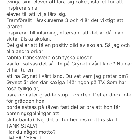
tvinga sina elever att lära sig saker, istället för att
inspirera sina
elever till att vilja lära sig.
Framförallt i årskurserna 3 och 4 är det viktigt att
läraren
inspirerar till inlärning, eftersom att det är då man
slutar älska skolan.
Det gäller att få en positiv bild av skolan. Så jag och
alla andra orkar
rabbla franskaverb och tyska glosor.
Varför satsas det så lite på Grynet i vårt land? Nu när
vi har turen
att ha Grynet i vårt land. Du vet vem jag pratar om?
Grynet är den där kaxiga 14åringen på TV. Som har
rosa tyllkjolar,
tiara och äter grädde stup i kvarten. Det är dock inte
för grädden hon
borde satsas på (även fast det är bra att hon får
bantningsgalningar att
sluta banta). Nej det är för hennes mottos skull.
TÄNK SJÄLV!
Har du något motto?
Hej då / Ylva J