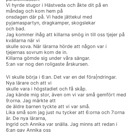
Vi hyrde stugor i Hästveda och åkte dit på en
måndag och kom hem på
onsdagen där på. Vi hade jättekul med
pyjamaspartyn, dragkamper, skogslekar
och bad.
Jag kommer ihåg att killarna smög in till oss tjejer på
kvällarna när vi
skulle sova. När lärarna hörde att någon var i
tjejernas sovrum kom de in.
Killarna gömde sig under våra sängar.
5:an var nog den roligaste årskursen.
Vi skulle börja i 6:an. Det var en del föra|ndringar.
Nya lärare och att vi
skulle vara i högstadiet och få skåp.
Jag kände mig stor, även om vi var små gemfört med
9:orna. Jag märkte att
de äldre barnen tyckte att vi var små.
Lika små som jag just nu tycker att 6:orna och 7:orna
är. De nya lärarna,
Ingrid och Annika var snälla. Jag minns att redan i
6:an gav Annika oss