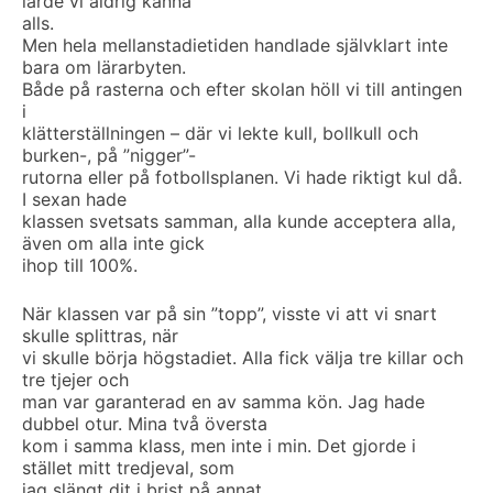
lärde vi aldrig känna
alls.
Men hela mellanstadietiden handlade självklart inte
bara om lärarbyten.
Både på rasterna och efter skolan höll vi till antingen
i
klätterställningen – där vi lekte kull, bollkull och
burken-, på ”nigger”-
rutorna eller på fotbollsplanen. Vi hade riktigt kul då.
I sexan hade
klassen svetsats samman, alla kunde acceptera alla,
även om alla inte gick
ihop till 100%.
När klassen var på sin ”topp”, visste vi att vi snart
skulle splittras, när
vi skulle börja högstadiet. Alla fick välja tre killar och
tre tjejer och
man var garanterad en av samma kön. Jag hade
dubbel otur. Mina två översta
kom i samma klass, men inte i min. Det gjorde i
stället mitt tredjeval, som
jag slängt dit i brist på annat.