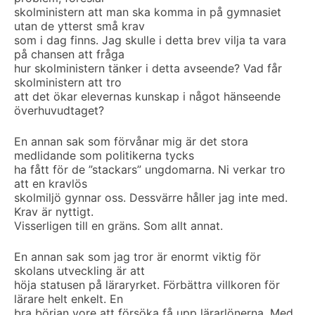
skolministern att man ska komma in på gymnasiet
utan de ytterst små krav
som i dag finns. Jag skulle i detta brev vilja ta vara
på chansen att fråga
hur skolministern tänker i detta avseende? Vad får
skolministern att tro
att det ökar elevernas kunskap i något hänseende
överhuvudtaget?
En annan sak som förvånar mig är det stora
medlidande som politikerna tycks
ha fått för de ”stackars” ungdomarna. Ni verkar tro
att en kravlös
skolmiljö gynnar oss. Dessvärre håller jag inte med.
Krav är nyttigt.
Visserligen till en gräns. Som allt annat.
En annan sak som jag tror är enormt viktig för
skolans utveckling är att
höja statusen på läraryrket. Förbättra villkoren för
lärare helt enkelt. En
bra början vore att försöka få upp lärarlönerna. Med