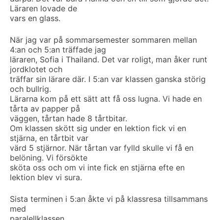
Läraren lovade de
vars en glass.
När jag var på sommarsemester sommaren mellan
4:an och 5:an träffade jag
läraren, Sofia i Thailand. Det var roligt, man åker runt
jordklotet och
träffar sin lärare där. I 5:an var klassen ganska störig
och bullrig.
Lärarna kom på ett sätt att få oss lugna. Vi hade en
tårta av papper på
väggen, tårtan hade 8 tårtbitar.
Om klassen skött sig under en lektion fick vi en
stjärna, en tårtbit var
värd 5 stjärnor. När tårtan var fylld skulle vi få en
belöning. Vi försökte
sköta oss och om vi inte fick en stjärna efte en
lektion blev vi sura.
Sista terminen i 5:an åkte vi på klassresa tillsammans
med
paralellklassen.