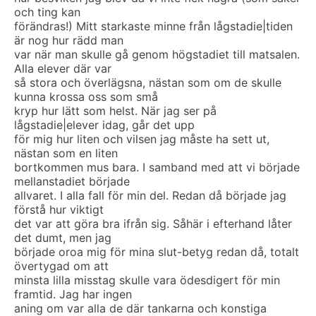
och ting kan
förändras!) Mitt starkaste minne från lågstadie|tiden
är nog hur rädd man
var när man skulle gå genom högstadiet till matsalen.
Alla elever där var
så stora och överlägsna, nästan som om de skulle
kunna krossa oss som små
kryp hur lätt som helst. När jag ser på
lågstadie|elever idag, går det upp
för mig hur liten och vilsen jag måste ha sett ut,
nästan som en liten
bortkommen mus bara. I samband med att vi började
mellanstadiet började
allvaret. I alla fall för min del. Redan då började jag
förstå hur viktigt
det var att göra bra ifrån sig. Såhär i efterhand låter
det dumt, men jag
började oroa mig för mina slut-betyg redan då, totalt
övertygad om att
minsta lilla misstag skulle vara ödesdigert för min
framtid. Jag har ingen
aning om var alla de där tankarna och konstiga