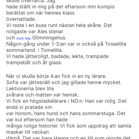
skulle övernatta. Jag
hade ställt in mig på det eftersom min kompis
berättat om när hennes klass
övernattade.
Vi reste i en buss runt nästan hela skåne. Det
roligaste var Ales stenar
och
Glimmingehus.
otyd. kop.
Någon gång under 1-3:an var vi också på Tosselilla
sommarland. i Tomelilla.
Vi hade jätteroligt, badade, lekte, trampade
trampebåt och åt glass.
När vi skulle börja 4:an fick vi en ny lärare.
Sofia var jättesnäll och jag gillade henne mycket.
Lektionerna blev lite
svårare och matten var hemsk.
Vi fick en högstadielärare i NO:n. Han var rolig. Det
enda vi pratade om
var honom, hans hund och hans sommarstuga. Det
var kul eftersom han hade
många roliga historier. Vi fick som uppdrag att samla
maskar till veckan
därpå. Det var bara Hanna och en till som gjorde det.