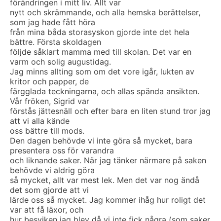
förändringen i mitt liv. Allt var
nytt och skrämmande, och alla hemska berättelser,
som jag hade fått höra
från mina båda storasyskon gjorde inte det hela
bättre. Första skoldagen
följde såklart mamma med till skolan. Det var en
varm och solig augustidag.
Jag minns allting som om det vore igår, lukten av
kritor och papper, de
färgglada teckningarna, och allas spända ansikten.
Vår fröken, Sigrid var
förstås jättesnäll och efter bara en liten stund tror jag
att vi alla kände
oss bättre till mods.
Den dagen behövde vi inte göra så mycket, bara
presentera oss för varandra
och liknande saker. När jag tänker närmare på saken
behövde vi aldrig göra
så mycket, allt var mest lek. Men det var nog ändå
det som gjorde att vi
lärde oss så mycket. Jag kommer ihåg hur roligt det
var att få läxor, och
hur besviken jag blev då vi inte fick några (som saker