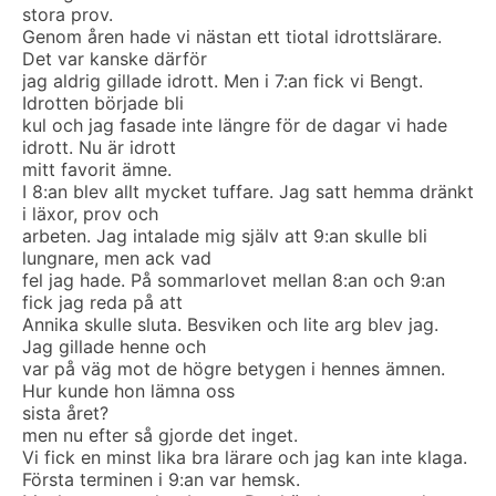
stora prov.
Genom åren hade vi nästan ett tiotal idrottslärare.
Det var kanske därför
jag aldrig gillade idrott. Men i 7:an fick vi Bengt.
Idrotten började bli
kul och jag fasade inte längre för de dagar vi hade
idrott. Nu är idrott
mitt favorit ämne.
I 8:an blev allt mycket tuffare. Jag satt hemma dränkt
i läxor, prov och
arbeten. Jag intalade mig själv att 9:an skulle bli
lungnare, men ack vad
fel jag hade. På sommarlovet mellan 8:an och 9:an
fick jag reda på att
Annika skulle sluta. Besviken och lite arg blev jag.
Jag gillade henne och
var på väg mot de högre betygen i hennes ämnen.
Hur kunde hon lämna oss
sista året?
men nu efter så gjorde det inget.
Vi fick en minst lika bra lärare och jag kan inte klaga.
Första terminen i 9:an var hemsk.