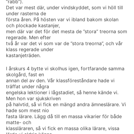
”rabb”).
Det var mest där, under vindskyddet, som vi höll till
under rasterna de
första åren. På hösten var vi ibland bakom skolan
och plockade kastanjer,
men där var det för det mesta de ”stora” treorna som
regerade. Men efter
två år var det vi som var de ”stora treorna”, och vår
klass regerade under
kastanjeträden.
I årskurs 4 bytte vi skolhus igen, fortfarande samma
skolgård, fast en
annan del av den. Vår klassföreståndare hade vi
träffat under några
engelska lektioner i lågstadiet, så henne kände vi.
Men hon var sjukskriven
på halvtid, så vi fick en mängd andra ämneslärare. Vi
hade som mest nio
fasta lärare. Lägg då till en massa vikarier för både
matte- och
klassläraren, så vi fick en massa olika lärare, vissa