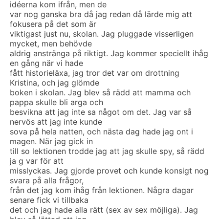
idéerna kom ifrån, men de
var nog ganska bra då jag redan då lärde mig att
fokusera på det som är
viktigast just nu, skolan. Jag pluggade visserligen
mycket, men behövde
aldrig anstränga på riktigt. Jag kommer speciellt ihåg
en gång när vi hade
fått historieläxa, jag tror det var om drottning
Kristina, och jag glömde
boken i skolan. Jag blev så rädd att mamma och
pappa skulle bli arga och
besvikna att jag inte sa något om det. Jag var så
nervös att jag inte kunde
sova på hela natten, och nästa dag hade jag ont i
magen. När jag gick in
till so lektionen trodde jag att jag skulle spy, så rädd
ja g var för att
misslyckas. Jag gjorde provet och kunde konsigt nog
svara på alla frågor,
från det jag kom ihåg från lektionen. Några dagar
senare fick vi tillbaka
det och jag hade alla rätt (sex av sex möjliga). Jag