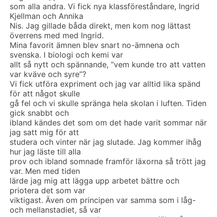
som alla andra. Vi fick nya klassföreståndare, Ingrid
Kjellman och Annika
Nis. Jag gillade båda direkt, men kom nog lättast
överrens med med Ingrid.
Mina favorit ämnen blev snart no-ämnena och
svenska. I biologi och kemi var
allt så nytt och spännande, ”vem kunde tro att vatten
var kväve och syre”?
Vi fick utföra expriment och jag var alltid lika spänd
för att något skulle
gå fel och vi skulle spränga hela skolan i luften. Tiden
gick snabbt och
ibland kändes det som om det hade varit sommar när
jag satt mig för att
studera och vinter när jag slutade. Jag kommer ihåg
hur jag läste till alla
prov och ibland somnade framför läxorna så trött jag
var. Men med tiden
lärde jag mig att lägga upp arbetet bättre och
priotera det som var
viktigast. Även om principen var samma som i låg-
och mellanstadiet, så var