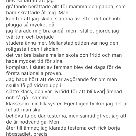
blev så lättad att jag
gråtande berättade allt för mamma och pappa, som
bara skrattade åt mig. Man
kan tro att jag skulle slappna av efter det och inte
plugga så mycket då
jag klarade mig bra ändå, men i stället gjorde jag
tvärtom och började
studera ännu mer. Mellanstadietiden var nog den
roligaste tiden i skolan,
det var bra balans mellan skola och fritid och man
hade mycket tid för sina
kompisar. I slutet av femman blev det dags för de
första nationella proven.
Jag hade hört att de var avgörande för om man
skulle få gå vidare upp i
sjätte klass, och var livrädd för att bli kvar|lämnad
och få gå i samma
klass som min lillasyster. Egentligen tycker jag det är
fel att man ska
behöva ta de där testerna, men samtidigt vet jag att
de är nödvändiga. Men
åter till ämnet; jag klarade testerna och fick börja i
högstadiet, precis