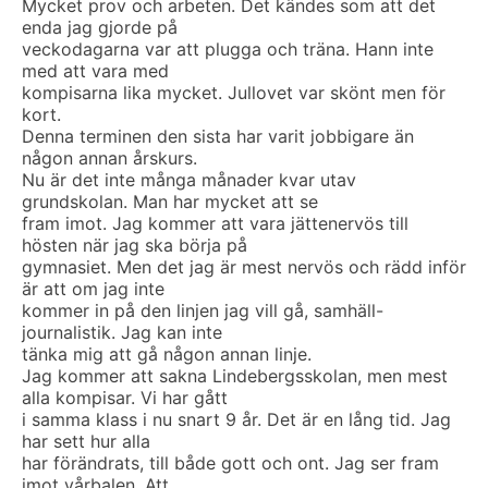
Mycket prov och arbeten. Det kändes som att det
enda jag gjorde på
veckodagarna var att plugga och träna. Hann inte
med att vara med
kompisarna lika mycket. Jullovet var skönt men för
kort.
Denna terminen den sista har varit jobbigare än
någon annan årskurs.
Nu är det inte många månader kvar utav
grundskolan. Man har mycket att se
fram imot. Jag kommer att vara jättenervös till
hösten när jag ska börja på
gymnasiet. Men det jag är mest nervös och rädd inför
är att om jag inte
kommer in på den linjen jag vill gå, samhäll-
journalistik. Jag kan inte
tänka mig att gå någon annan linje.
Jag kommer att sakna Lindebergsskolan, men mest
alla kompisar. Vi har gått
i samma klass i nu snart 9 år. Det är en lång tid. Jag
har sett hur alla
har förändrats, till både gott och ont. Jag ser fram
imot vårbalen. Att