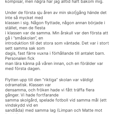
kompisar, men några har jag alltid haft bakom mig.
Under de första sju åren av min skol|gång hände det
inte så mycket med
klassen i sig. Någon flyttade, någon annan började i
stället, men de flesta
i klassen var de samma. Min årskull var den första att
gå i ”småskolan”, en
introduktion till det stora som väntade. Det var i stort
sett samma sak som
dagis, fast färre vuxna i förhållande till antalet barn.
Personalen fick
man lära känna på våren innan, och en förälder var
med första dagen.
Flytten upp till den ”riktiga” skolan var väldigt
odramatisk. Klassen var
densamma, och fröken hade vi fått träffa flera
gånger. Vi hade fortfarande
samma skolgård, spelade fotboll vid samma mål (ett
vindskydd vid en
sandlåda) med samma lag (Limpan och Matte mot