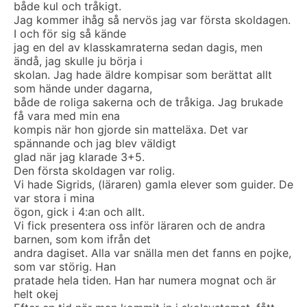
både kul och tråkigt.
Jag kommer ihåg så nervös jag var första skoldagen.
I och för sig så kände
jag en del av klasskamraterna sedan dagis, men
ändå, jag skulle ju börja i
skolan. Jag hade äldre kompisar som berättat allt
som hände under dagarna,
både de roliga sakerna och de tråkiga. Jag brukade
få vara med min ena
kompis när hon gjorde sin matteläxa. Det var
spännande och jag blev väldigt
glad när jag klarade 3+5.
Den första skoldagen var rolig.
Vi hade Sigrids, (läraren) gamla elever som guider. De
var stora i mina
ögon, gick i 4:an och allt.
Vi fick presentera oss inför läraren och de andra
barnen, som kom ifrån det
andra dagiset. Alla var snälla men det fanns en pojke,
som var störig. Han
pratade hela tiden. Han har numera mognat och är
helt okej