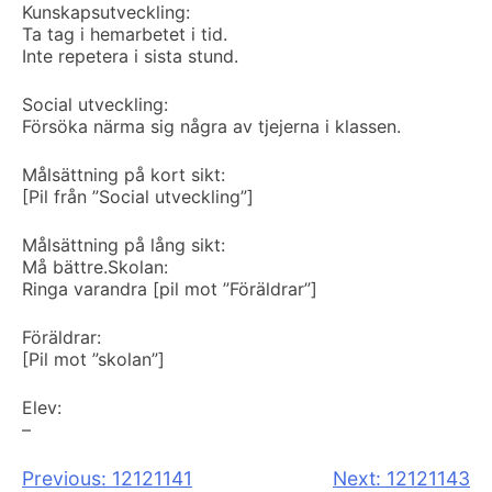
Kunskapsutveckling:
Ta tag i hemarbetet i tid.
Inte repetera i sista stund.
Social utveckling:
Försöka närma sig några av tjejerna i klassen.
Målsättning på kort sikt:
[Pil från ”Social utveckling”]
Målsättning på lång sikt:
Må bättre.
Skolan:
Ringa varandra [pil mot ”Föräldrar”]
Föräldrar:
[Pil mot ”skolan”]
Elev:
–
Inläggsnavigering
Previous:
12121141
Next:
12121143