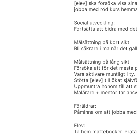
[elev] ska försöka visa sina
jobba med röd kurs hemma 
Social utveckling:
Fortsätta att bidra med det
Målsättning på kort sikt:
Bli säkrare i ma när det g
Målsättning på lång sikt:
Försöka att för det mesta p
Vara aktivare muntligt i ty.
Stötta [elev] till ökat själv
Uppmuntra honom till att s
Malärare + mentor tar ansva
Föräldrar:
Påminna om att jobba me
Elev:
Ta hem matteböcker. Prat