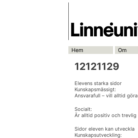
Skip
Skrivbanken
to
content
Hem
Om
12121129
Elevens starka sidor
Kunskapsmässigt:
Ansvarafull – vill alltid gö
Socialt:
Är alltid positiv och trevli
Sidor eleven kan utveckla
Kunskapsutveckling: