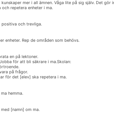
 kunskaper mer i all ämnen. Våga lite på sig själv. Det gör i
och repetera enheter i ma.
 positiva och trevliga.
äller enheter. Rep de områden som behövs.
rata en på lektoner.
 Jobba för att bli säkrare i ma.
Skolan:
förtroende.
vara på frågor.
r för det [elev] ska repetera i ma.
d ma hemma.
a med [namn] om ma.