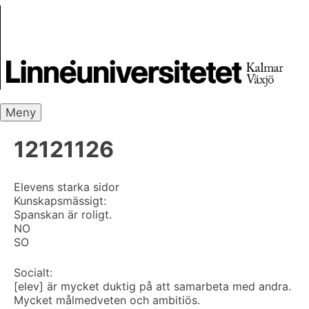
Skip
Skrivbanken
to
content
Meny
12121126
Elevens starka sidor
Kunskapsmässigt:
Spanskan är roligt.
NO
SO
Socialt:
[elev] är mycket duktig på att samarbeta med andra.
Mycket målmedveten och ambitiös.