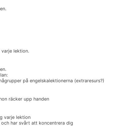
en.
arje lektion.
en.
lan:
smågrupper på engelskalektionerna (extraresurs?)
 hon räcker upp handen
 varje lektion
el” och har svårt att koncentrera dig