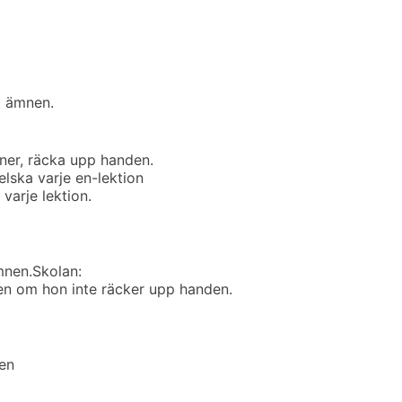
la ämnen.
oner, räcka upp handen.
lska varje en-lektion
arje lektion.
mnen.
Skolan:
 även om hon inte räcker upp handen.
en