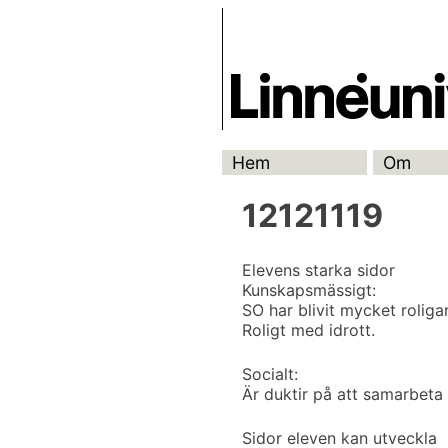
Skip
Skrivbanken
to
content
Hem
Om
12121119
Elevens starka sidor
Kunskapsmässigt:
SO har blivit mycket roliga
Roligt med idrott.
Socialt:
Är duktir på att samarbeta
Sidor eleven kan utveckla