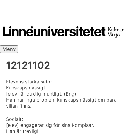
Skip
Skrivbanken
to
content
Meny
12121102
Elevens starka sidor
Kunskapsmässigt:
[elev] är duktig muntligt. (Eng)
Han har inga problem kunskapsmässigt om bara
viljan finns.
Socialt:
[elev] engagerar sig för sina kompisar.
Han är trevlig!