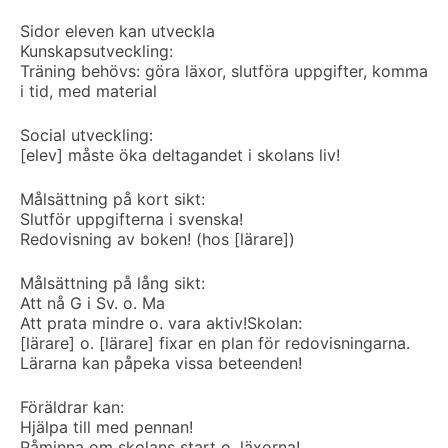
Sidor eleven kan utveckla
Kunskapsutveckling:
Träning behövs: göra läxor, slutföra uppgifter, komma
i tid, med material
Social utveckling:
[elev] måste öka deltagandet i skolans liv!
Målsättning på kort sikt:
Slutför uppgifterna i svenska!
Redovisning av boken! (hos [lärare])
Målsättning på lång sikt:
Att nå G i Sv. o. Ma
Att prata mindre o. vara aktiv!
Skolan:
[lärare] o. [lärare] fixar en plan för redovisningarna.
Lärarna kan påpeka vissa beteenden!
Föräldrar kan:
Hjälpa till med pennan!
Påminna om skolans start o. läxorna!