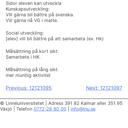
Sidor eleven kan utveckla
Kunskapsutveckling:
Vill gärna bli bättre på svenska.
Vill gärna nå VG i matte.
Social utveckling:
[elev] vill bli bättre på att samarbeta (ex. Hk)
Målsättning på kort sikt:
Samarbete i HK.
Målsättning på lång sikt:
mer muntlig aktivitet
Inläggsnavigering
Previous:
12121095
Next:
12121097
© Linnéuniversitetet
|
Adress 391 82 Kalmar eller 351 95
Växjö
|
Telefon
0772-28 80 00
|
info@lnu.se