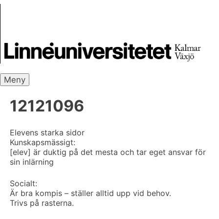
Skip
Skrivbanken
to
content
Meny
12121096
Elevens starka sidor
Kunskapsmässigt:
[elev] är duktig på det mesta och tar eget ansvar för
sin inlärning
Socialt:
Är bra kompis – ställer alltid upp vid behov.
Trivs på rasterna.