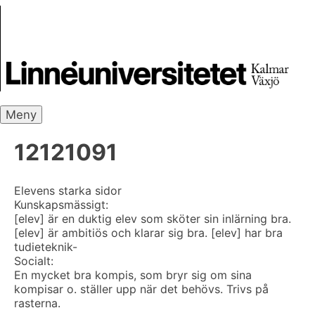
Skip
Skrivbanken
to
content
Meny
12121091
Elevens starka sidor
Kunskapsmässigt:
[elev] är en duktig elev som sköter sin inlärning bra.
[elev] är ambitiös och klarar sig bra. [elev] har bra
tudieteknik-
Socialt:
En mycket bra kompis, som bryr sig om sina
kompisar o. ställer upp när det behövs. Trivs på
rasterna.