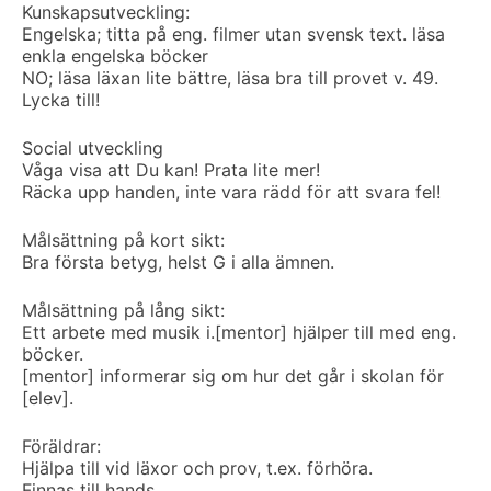
Kunskapsutveckling:
Engelska; titta på eng. filmer utan svensk text. läsa
enkla engelska böcker
NO; läsa läxan lite bättre, läsa bra till provet v. 49.
Lycka till!
Social utveckling
Våga visa att Du kan! Prata lite mer!
Räcka upp handen, inte vara rädd för att svara fel!
Målsättning på kort sikt:
Bra första betyg, helst G i alla ämnen.
Målsättning på lång sikt:
Ett arbete med musik i.
[mentor] hjälper till med eng.
böcker.
[mentor] informerar sig om hur det går i skolan för
[elev].
Föräldrar:
Hjälpa till vid läxor och prov, t.ex. förhöra.
Finnas till hands.