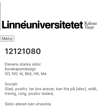
Skip
Skrivbanken
to
content
Meny
12121080
Elevens starka sidor
Kunskapsmässigt:
SO, NO, Id, Bild, HK, Ma
Socialt:
Glad, positiv, tar bra ansvar, kan lita på [elev], snäll,
trevlig, rolig, positiv ledare,
Sidor eleven kan utveckla