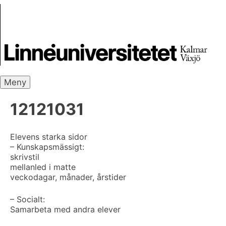
Skip
Skrivbanken
to
content
Meny
12121031
Elevens starka sidor
– Kunskapsmässigt:
skrivstil
mellanled i matte
veckodagar, månader, årstider
– Socialt:
Samarbeta med andra elever