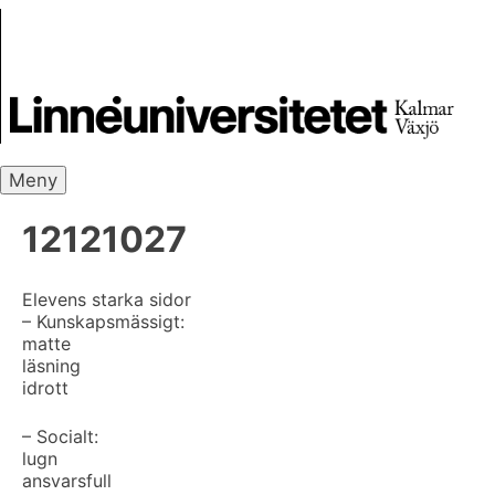
Skip
Skrivbanken
to
content
Meny
12121027
Elevens starka sidor
– Kunskapsmässigt:
matte
läsning
idrott
– Socialt:
lugn
ansvarsfull