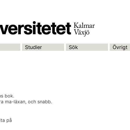
Studier
Sök
Övrigt
ns bok.
ra ma-läxan, och snabb.
ita på