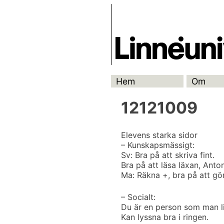
Skip
Skrivbanken
to
content
Hem
Om
12121009
Elevens starka sidor
– Kunskapsmässigt:
Sv: Bra på att skriva fint.
Bra på att läsa läxan, Anto
Ma: Räkna +, bra på att gö
– Socialt:
Du är en person som man l
Kan lyssna bra i ringen.