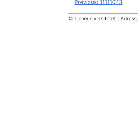
Inläggsnavigeri
Previous:
11111043
© Linnéuniversitetet
|
Adress 