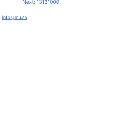
Next:
13131000
|
info@lnu.se