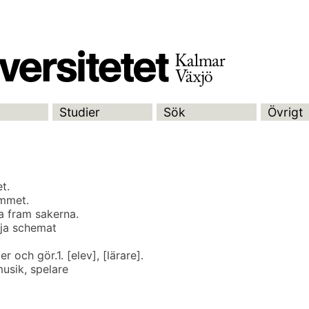
Studier
Sök
Övrigt
t.
ummet.
Ta fram sakerna.
lja schemat
er och gör.
1. [elev], [lärare].
musik, spelare