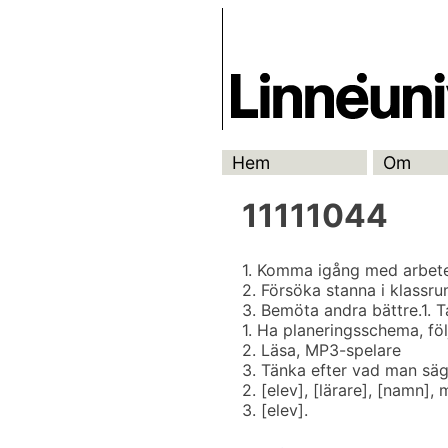
Skip
Skrivbanken
to
content
Hem
Om
11111044
1. Komma igång med arbete
2. Försöka stanna i klassr
3. Bemöta andra bättre.
1. 
1. Ha planeringsschema, fö
2. Läsa, MP3-spelare
3. Tänka efter vad man säg
2. [elev], [lärare], [namn], 
3. [elev].