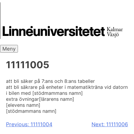
Skip
Skrivbanken
to
content
Meny
11111005
att bli säker på 7:ans och 8:ans tabeller
att bli säkrare på enheter i matematik
träna vid datorn
i bilen med [stödmammans namn]
extra övningar
[lärarens namn]
[elevens namn]
[stödmammans namn]
Inläggsnavigering
Previous:
11111004
Next:
11111006