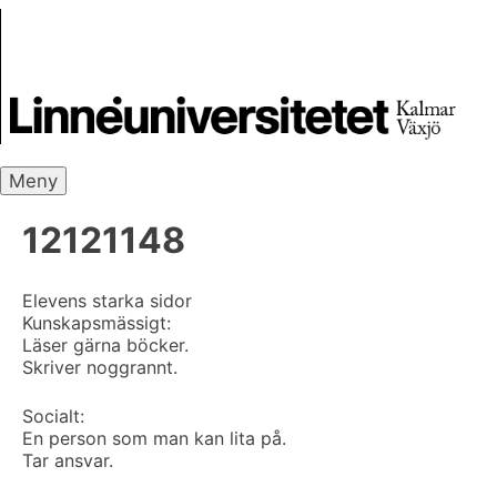
Skip
Skrivbanken
to
content
Meny
12121148
Elevens starka sidor
Kunskapsmässigt:
Läser gärna böcker.
Skriver noggrannt.
Socialt:
En person som man kan lita på.
Tar ansvar.