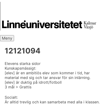
Skip
Skrivbanken
to
content
Meny
12121094
Elevens starka sidor
Kunskapsmässigt:
[elev] är en ambitiös elev som kommer i tid, har
material med sig och tar ansvar för sin inlärning.
[elev] är duktig på idrott/fotboll
3 mål > Grattis
Socialt:
Är alltid trevlig och kan samarbeta med alla i klassen.