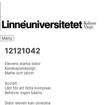
Skip
Skrivbanken
to
content
Meny
12121042
Elevens starka sidor
Kunskapsmässigt:
Matte och idrott
Socialt:
Lätt för att hitta kompisar.
Behöver ingen bästis.
Sidor eleven kan utveckla