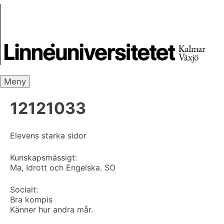
Skip
Skrivbanken
to
content
Meny
12121033
Elevens starka sidor
Kunskapsmässigt:
Ma, Idrott och Engelska. SO
Socialt:
Bra kompis
Känner hur andra mår.