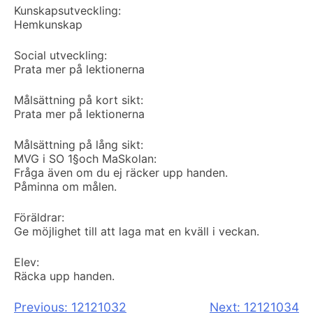
Kunskapsutveckling:
Hemkunskap
Social utveckling:
Prata mer på lektionerna
Målsättning på kort sikt:
Prata mer på lektionerna
Målsättning på lång sikt:
MVG i SO 1§och Ma
Skolan:
Fråga även om du ej räcker upp handen.
Påminna om målen.
Föräldrar:
Ge möjlighet till att laga mat en kväll i veckan.
Elev:
Räcka upp handen.
Inläggsnavigering
Previous:
12121032
Next:
12121034