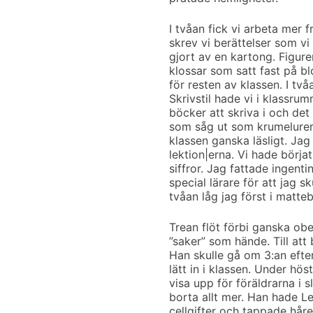
I tvåan fick vi arbeta mer 
skrev vi berättelser som vi
gjort av en kartong. Figurer
klossar som satt fast på b
för resten av klassen. I tv
Skrivstil hade vi i klassru
böcker att skriva i och det 
som såg ut som krumelurer. 
klassen ganska läsligt. Jag
lektion|erna. Vi hade börj
siffror. Jag fattade ingentin
special lärare för att jag sk
tvåan låg jag först i matte
Trean flöt förbi ganska obe
”saker” som hände. Till att 
Han skulle gå om 3:an efte
lätt in i klassen. Under hös
visa upp för föräldrarna i 
borta allt mer. Han hade L
cellgifter och tappade håre