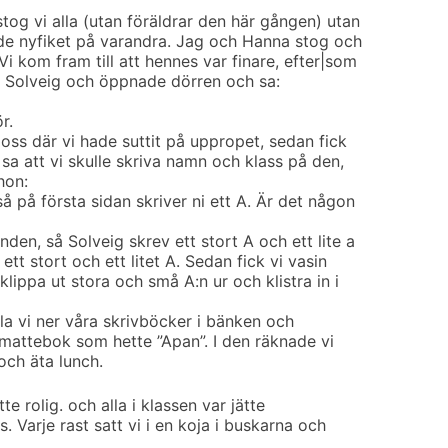
tog vi alla (utan föräldrar den här gången) utan
tade nyfiket på varandra. Jag och Hanna stog och
i kom fram till att hennes var finare, efter|som
om Solveig och öppnade dörren och sa:
r.
 oss där vi hade suttit på uppropet, sedan fick
 sa att vi skulle skriva namn och klass på den,
hon:
 på första sidan skriver ni ett A. Är det någon
en, så Solveig skrev ett stort A och ett lite a
ett stort och ett litet A. Sedan fick vi vasin
klippa ut stora och små A:n ur och klistra in i
 la vi ner våra skrivböcker i bänken och
 mattebok som hette ”Apan”. I den räknade vi
och äta lunch.
tte rolig. och alla i klassen var jätte
s. Varje rast satt vi i en koja i buskarna och