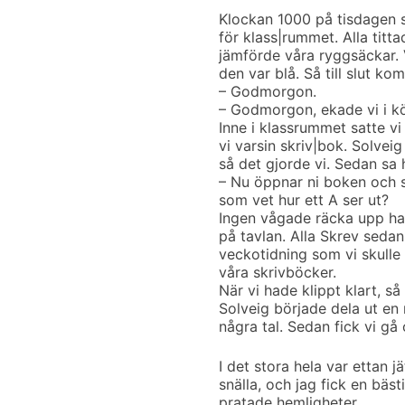
Klockan 1000 på tisdagen s
för klass|rummet. Alla tit
jämförde våra ryggsäckar. V
den var blå. Så till slut k
– Godmorgon.
– Godmorgon, ekade vi i kö
Inne i klassrummet satte vi
vi varsin skriv|bok. Solveig
så det gjorde vi. Sedan sa 
– Nu öppnar ni boken och så
som vet hur ett A ser ut?
Ingen vågade räcka upp hand
på tavlan. Alla Skrev sedan 
veckotidning som vi skulle 
våra skrivböcker.
När vi hade klippt klart, så
Solveig började dela ut en
några tal. Sedan fick vi gå 
I det stora hela var ettan jä
snälla, och jag fick en bästi
pratade hemligheter.