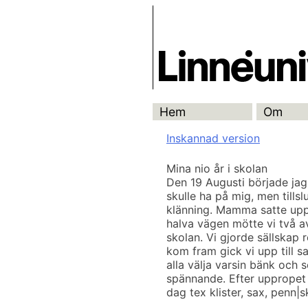
Skip
Skrivbanken
to
content
Hem
Om
Inskannad version
Mina nio år i skolan
Den 19 Augusti började jag
skulle ha på mig, men tills
klänning. Mamma satte upp m
halva vägen mötte vi två a
skolan. Vi gjorde sällskap 
kom fram gick vi upp till s
alla välja varsin bänk och 
spännande. Efter uppropet 
dag tex klister, sax, penn|s