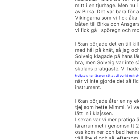
mitt i en tjurhage. Men nu 
av Birka. Det var bara för 
Vikingarna som vi fick åka t
båten till Birka och Ansgar
vi fick gå i spöregn och mot
I 5:an började det en till k
med hål på knät, så jag oc
Solveig klagade på hans lå
bra, men Solveig var inte s
skolans pratigaste. Vi hade
troligtvis har läraren rättat till punkt och st
när vi inte gjorde det så f
instrument.
I 6:an började åter en ny e
tjej som hette Mimmi. Vi 
lätt in i kla|ssen.
I sexan var vi mer pratiga ä
lärarrummet i genomsnitt 2
oss kom ner och bad henne
väll lite si och så, eftersom