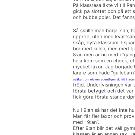
På klassresa åkte vi till R
gick på slottet och på ett
och bubbelpoler. Det fann
Så skulle man börja 7:an, 
upprop, utan med kvartsamt
skåp, byta klassrum. I sjuan
bra med killen, men med tje
8:an men är nu med i ”gänge
hela kom som en chock, eft
mycket läxor. Jag började 
lärare som hade ”gullebarn”
osäkert om eleven egentligen skrivit irret
fröjd. Under|visningen var 
första betyget och det var ti
fick göra första standardpr
Nu i 9:an så har det inte h
Man får fler läxor och prov
med i 9:an”.
Efter 9:an blir det väll gymn
klassen är en annan sak. J