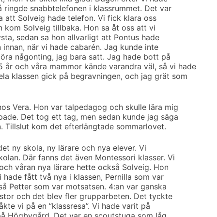
å ringde snabbtelefonen i klassrummet. Det var
 att Solveig hade telefon. Vi fick klara oss
n kom Solveig tillbaka. Hon sa åt oss att vi
ysta, sedan sa hon allvarligt att Pontus hade
 innan, när vi hade cabarén. Jag kunde inte
göra någonting, jag bara satt. Jag hade bott på
 år och våra mammor kände varandra väl, så vi hade
la klassen gick på begravningen, och jag grät som
 hos Vera. Hon var talpedagog och skulle lära mig
spade. Det tog ett tag, men sedan kunde jag säga
. Tillslut kom det efterlängtade sommarlovet.
det ny skola, ny lärare och nya elever. Vi
kolan. Där fanns det även Montessori klasser. Vi
 och våran nya lärare hette också Solveig. Hon
i hade fått två nya i klassen, Pernilla som var
ckså Petter som var motsatsen. 4:an var ganska
stor och det blev fler grupparbeten. Det tyckte
 åkte vi på en ”klassresa”. Vi hade varit på
i på Högbygård. Det var en scoutstuga som låg