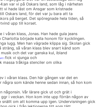
i 4:an var vi på Oskars land, som låg i närheten
att vi hade läst om Ansgar som kristnade
ill Oskars land, för det var ju bara att ta
skors på berget. Det spöregnade hela tiden, så
vind upp till korset.
ille i våran klass, Jonas. Han hade gula jeans
h Charlotta började kalla honom för kycklingen.
nga lugg. Men han vägrade klippa sig. Skolan gick
å sträng, så våran klass blev snart känd som
 musik och det var ganska kul, ibland
fick vi sjunga och
ort I
ick massa tråkiga stenciler om olika
lev i våran klass. Den här gången var det en
var några som kände henne sedan innan, så hon kom
n någonsin. Vår lärare gick ut och grät i
 ggr i veckan. Hon kom inte upp förrän någon av
 snällt om att komma upp igen. Undervisningen gick
 hon gick i från lektionerna titt som tätt.