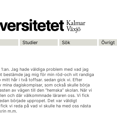
Studier
Sök
Övrigt
 1:an. Jag hade väldiga problem med vad jag
lut bestämde jag mig för min röd-och vit randiga
itt hår i två toffsar. sedan gick vi. Efter
v mina dagiskompisar, som också skulle börja
resten av vägen till den ”hemska” skolan. När vi
alen och där välkommnade läraren oss. Vi fick
sedan började uppropet. Det var väldigt
fick vi reda på vad vi skulle ha med oss nästa
krin m.m.