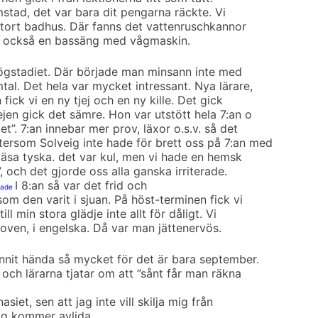
amstad, det var bara dit pengarna räckte. Vi
 stort badhus. Där fanns det vattenruschkannor
s också en bassäng med vågmaskin.
högstadiet. Där började man minsann inte med
al. Det hela var mycket intressant. Nya lärare,
 fick vi en ny tjej och en ny kille. Det gick
jen gick det sämre. Hon var utstött hela 7:an o
t”. 7:an innebar mer prov, läxor o.s.v. så det
ersom Solveig inte hade för brett oss på 7:an med
läsa tyska. det var kul, men vi hade en hemsk
, och det gjorde oss alla ganska irriterade.
I 8:an så var det frid och
erade
som den varit i sjuan. På höst-terminen fick vi
ll min stora glädje inte allt för dåligt. Vi
oven, i engelska. Då var man jättenervös.
unnit hända så mycket för det är bara september.
 och lärarna tjatar om att ”sånt får man räkna
asiet, sen att jag inte vill skilja mig från
ag kommer avlida.