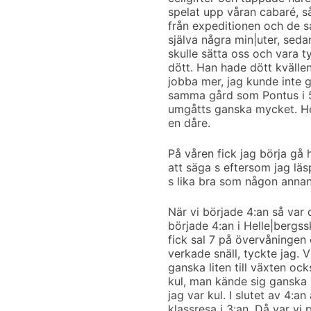
spelat upp våran cabaré, s
från expeditionen och de sa
själva några min|uter, seda
skulle sätta oss och vara t
dött. Han hade dött kvällen
jobba mer, jag kunde inte 
samma gård som Pontus i 5
umgåtts ganska mycket. He
en dåre.
På våren fick jag börja gå
att säga s eftersom jag lä
s lika bra som någon annan
När vi började 4:an så var 
började 4:an i Helle|bergss
fick sal 7 på övervåningen
verkade snäll, tyckte jag. V
ganska liten till växten o
kul, man kände sig ganska 
jag var kul. I slutet av 4:an
klassresa i 3:an. Då var v