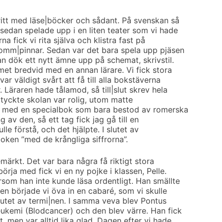
fritt med läse|böcker och sådant. På svenskan så
 sedan spelade upp i en liten teater som vi hade
na fick vi rita själva och klistra fast på
lomm|pinnar. Sedan var det bara spela upp pjäsen
åan dök ett nytt ämne upp på schemat, skrivstil.
mmet bredvid med en annan lärare. Vi fick stora
var väldigt svårt att få till alla bokstäverna
Läraren hade tålamod, så till|slut skrev hela
 tyckte skolan var rolig, utom matte
at med en specialbok som bara bestod av romerska
g av den, så ett tag fick jag gå till en
ulle förstå, och det hjälpte. I slutet av
boken ”med de krångliga siffrorna”.
märkt. Det var bara några få riktigt stora
börja med fick vi en ny pojke i klassen, Pelle.
rsom han inte kunde läsa ordentligt. Han smällte
ten började vi öva in en cabaré, som vi skulle
slutet av termi|nen. I samma veva blev Pontus
eukemi (Blodcancer) och den blev värre. Han fick
t, men var alltid lika glad. Dagen efter vi hade