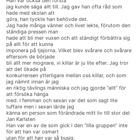
Han var också den första
jag kunde säga allt till. Jag gav han ofta råd som
hade med skolan att
göra, han tyckte han behövde det.
Jag hade många vänner och livet lekte, förutom den
ständiga pressen man
hade att bli mer vuxen och att ständigt förbättra sig
på allt för att kunna
imponera på tjejorna. Vilket blev svårare och svårare
eftersom de började
bli allt mer mognare, vi killar är ju lite efter. Jag tror
att det ökade på
konkurrensen ytterligare mellan oss killar, och som
jag nämnt innan är jag
en riktig tävlings människa och jag gjorde ”allt” för
att försöka hänga
med. I femman och sexan var det som sagt lite
tuffare men i sexan lärde jag
känna en person som förändrade mitt liv till stor del:
Jan Karlsten
Han var en av de som gick i den ”lilla gruppen” inte
för att han var osmart
utan för att han var så busig.