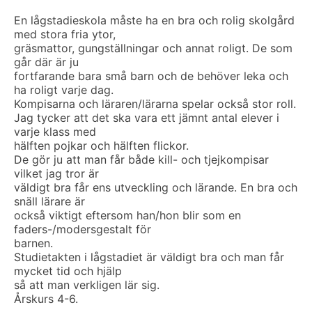
En lågstadieskola måste ha en bra och rolig skolgård
med stora fria ytor,
gräsmattor, gungställningar och annat roligt. De som
går där är ju
fortfarande bara små barn och de behöver leka och
ha roligt varje dag.
Kompisarna och läraren/lärarna spelar också stor roll.
Jag tycker att det ska vara ett jämnt antal elever i
varje klass med
hälften pojkar och hälften flickor.
De gör ju att man får både kill- och tjejkompisar
vilket jag tror är
väldigt bra får ens utveckling och lärande. En bra och
snäll lärare är
också viktigt eftersom han/hon blir som en
faders-/modersgestalt för
barnen.
Studietakten i lågstadiet är väldigt bra och man får
mycket tid och hjälp
så att man verkligen lär sig.
Årskurs 4-6.