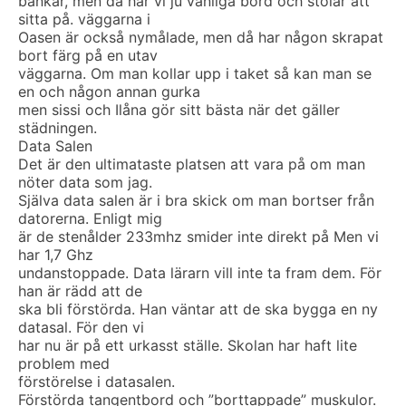
bänkar, men då har vi ju vanliga bord och stolar att
sitta på. väggarna i
Oasen är också nymålade, men då har någon skrapat
bort färg på en utav
väggarna. Om man kollar upp i taket så kan man se
en och någon annan gurka
men sissi och Ilåna gör sitt bästa när det gäller
städningen.
Data Salen
Det är den ultimataste platsen att vara på om man
nöter data som jag.
Själva data salen är i bra skick om man bortser från
datorerna. Enligt mig
är de stenålder 233mhz smider inte direkt på Men vi
har 1,7 Ghz
undanstoppade. Data lärarn vill inte ta fram dem. För
han är rädd att de
ska bli förstörda. Han väntar att de ska bygga en ny
datasal. För den vi
har nu är på ett urkasst ställe. Skolan har haft lite
problem med
förstörelse i datasalen.
Förstörda tangentbord och ”borttappade” muskulor.