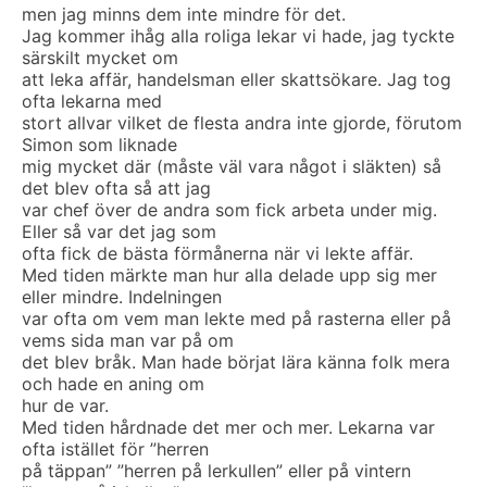
men jag minns dem inte mindre för det.
Jag kommer ihåg alla roliga lekar vi hade, jag tyckte
särskilt mycket om
att leka affär, handelsman eller skattsökare. Jag tog
ofta lekarna med
stort allvar vilket de flesta andra inte gjorde, förutom
Simon som liknade
mig mycket där (måste väl vara något i släkten) så
det blev ofta så att jag
var chef över de andra som fick arbeta under mig.
Eller så var det jag som
ofta fick de bästa förmånerna när vi lekte affär.
Med tiden märkte man hur alla delade upp sig mer
eller mindre. Indelningen
var ofta om vem man lekte med på rasterna eller på
vems sida man var på om
det blev bråk. Man hade börjat lära känna folk mera
och hade en aning om
hur de var.
Med tiden hårdnade det mer och mer. Lekarna var
ofta istället för ”herren
på täppan” ”herren på lerkullen” eller på vintern