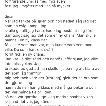
fortfarande umgås med mig även
fast jag umgåtts med Jan så mycket
Sjuan
När jag tänkte på sjuan och högstadiet såg jag det
som en evig kamp. Jag
skulle ge allt jag hade, hade jag bestämt mig för.
Samtidigt såg jag det som en ny chans. Man skulle
hamna i en ny klass där
få visste vem man var, man kunde vara vem man
ville. De som haft det svårt
förut fick en ny chans.
Jag var väldigt rädd och nervös inför sjuan, jag ville
inte misslyckas. Jag
brukade be gud att han skulle hjälpa mig att klara av
det som låg framför
mig och tack vare det (tror jag) gick det så bra som
det gjorde. Jag
hamnade i en härlig klass med många bekanta och
det var många tjejor i den
så den var ganska lugn. Jag märkte snabbt viken
skillnad det var, jag kände