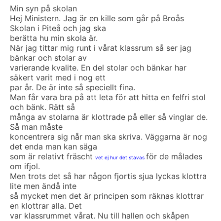
Min syn på skolan
Hej Ministern. Jag är en kille som går på Broås
Skolan i Piteå och jag ska
berätta hu min skola är.
När jag tittar mig runt i vårat klassrum så ser jag
bänkar och stolar av
varierande kvalite. En del stolar och bänkar har
säkert varit med i nog ett
par år. De är inte så speciellt fina.
Man får vara bra på att leta för att hitta en felfri stol
och bänk. Rätt så
många av stolarna är klottrade på eller så vinglar de.
Så man måste
koncentrera sig når man ska skriva. Väggarna är nog
det enda man kan säga
som är relativt fräscht
för de målades
vet ej hur det stavas
om ifjol.
Men trots det så har någon fjortis sjua lyckas klottra
lite men ändå inte
så mycket men det är principen som räknas klottrar
en klottrar alla. Det
var klassrummet vårat. Nu till hallen och skåpen