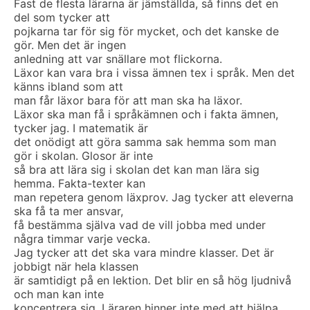
Fast de flesta lärarna är jämställda, så finns det en
del som tycker att
pojkarna tar för sig för mycket, och det kanske de
gör. Men det är ingen
anledning att var snällare mot flickorna.
Läxor kan vara bra i vissa ämnen tex i språk. Men det
känns ibland som att
man får läxor bara för att man ska ha läxor.
Läxor ska man få i språkämnen och i fakta ämnen,
tycker jag. I matematik är
det onödigt att göra samma sak hemma som man
gör i skolan. Glosor är inte
så bra att lära sig i skolan det kan man lära sig
hemma. Fakta-texter kan
man repetera genom läxprov. Jag tycker att eleverna
ska få ta mer ansvar,
få bestämma själva vad de vill jobba med under
några timmar varje vecka.
Jag tycker att det ska vara mindre klasser. Det är
jobbigt när hela klassen
är samtidigt på en lektion. Det blir en så hög ljudnivå
och man kan inte
koncentrera sig. Läraren hinner inte med att hjälpa