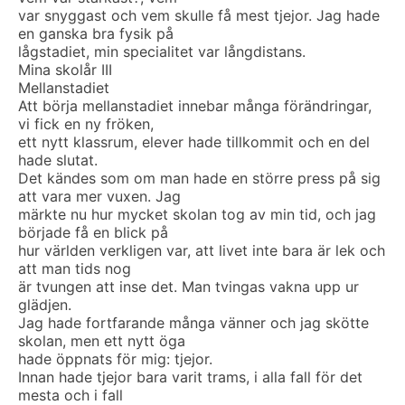
var snyggast och vem skulle få mest tjejor. Jag hade
en ganska bra fysik på
lågstadiet, min specialitet var långdistans.
Mina skolår III
Mellanstadiet
Att börja mellanstadiet innebar många förändringar,
vi fick en ny fröken,
ett nytt klassrum, elever hade tillkommit och en del
hade slutat.
Det kändes som om man hade en större press på sig
att vara mer vuxen. Jag
märkte nu hur mycket skolan tog av min tid, och jag
började få en blick på
hur världen verkligen var, att livet inte bara är lek och
att man tids nog
är tvungen att inse det. Man tvingas vakna upp ur
glädjen.
Jag hade fortfarande många vänner och jag skötte
skolan, men ett nytt öga
hade öppnats för mig: tjejor.
Innan hade tjejor bara varit trams, i alla fall för det
mesta och i fall