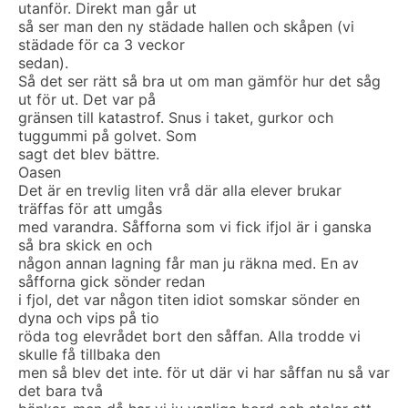
utanför. Direkt man går ut
så ser man den ny städade hallen och skåpen (vi
städade för ca 3 veckor
sedan).
Så det ser rätt så bra ut om man gämför hur det såg
ut för ut. Det var på
gränsen till katastrof. Snus i taket, gurkor och
tuggummi på golvet. Som
sagt det blev bättre.
Oasen
Det är en trevlig liten vrå där alla elever brukar
träffas för att umgås
med varandra. Såfforna som vi fick ifjol är i ganska
så bra skick en och
någon annan lagning får man ju räkna med. En av
såfforna gick sönder redan
i fjol, det var någon titen idiot somskar sönder en
dyna och vips på tio
röda tog elevrådet bort den såffan. Alla trodde vi
skulle få tillbaka den
men så blev det inte. för ut där vi har såffan nu så var
det bara två