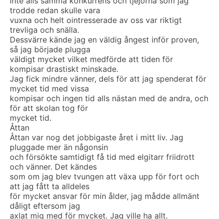
inte alls samma konkurrens och tjejorna som jag
trodde redan skulle vara
vuxna och helt ointresserade av oss var riktigt
trevliga och snälla.
Dessvärre kände jag en väldig ångest inför proven,
så jag började plugga
väldigt mycket vilket medförde att tiden för
kompisar drastiskt minskade.
Jag fick mindre vänner, dels för att jag spenderat för
mycket tid med vissa
kompisar och ingen tid alls nästan med de andra, och
för att skolan tog för
mycket tid.
Åttan
Åttan var nog det jobbigaste året i mitt liv. Jag
pluggade mer än någonsin
och försökte samtidigt få tid med elgitarr friidrott
och vänner. Det kändes
som om jag blev tvungen att växa upp för fort och
att jag fått ta alldeles
för mycket ansvar för min ålder, jag mådde allmänt
dåligt eftersom jag
axlat mig med för mycket. Jag ville ha allt.