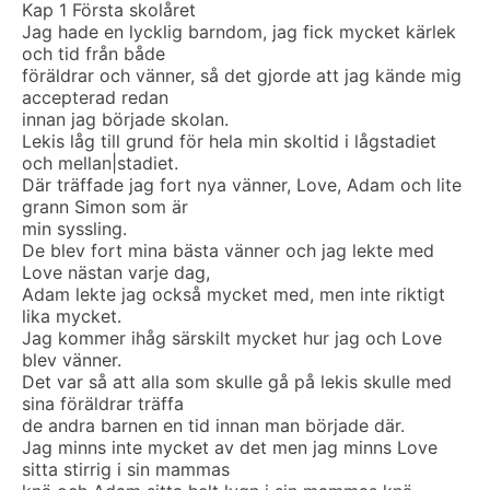
Kap 1 Första skolåret
Jag hade en lycklig barndom, jag fick mycket kärlek
och tid från både
föräldrar och vänner, så det gjorde att jag kände mig
accepterad redan
innan jag började skolan.
Lekis låg till grund för hela min skoltid i lågstadiet
och mellan|stadiet.
Där träffade jag fort nya vänner, Love, Adam och lite
grann Simon som är
min syssling.
De blev fort mina bästa vänner och jag lekte med
Love nästan varje dag,
Adam lekte jag också mycket med, men inte riktigt
lika mycket.
Jag kommer ihåg särskilt mycket hur jag och Love
blev vänner.
Det var så att alla som skulle gå på lekis skulle med
sina föräldrar träffa
de andra barnen en tid innan man började där.
Jag minns inte mycket av det men jag minns Love
sitta stirrig i sin mammas