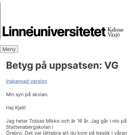
Skip
Skrivbanken
to
content
Meny
Betyg på uppsatsen:
VG
Inskannad version
Min syn på skolan.
Hej Kjell!
Jag heter Tobias Mikko och är 16 år. Jag går i nio på
Stattenabergskolan i
Örebro. Det var jättebra att du kom på besök i våran