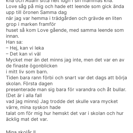
knä och Adam sitta helt lugn i sin mammas knä.
Love såg på mig och hade ett leende som gick ända
upp till öronen Samma dag
när jag var hemma i trädgården och grävde en liten
grop i marken framför
huset så kom Love gående, med samma leende som
innan.
Han sa:
– Hej, kan vi leka
– Det kan vi väl
Mycket mer än det minns jag inte, men det var en av
de finaste ögonblicken
i mitt liv som barn.
Tiden bara rann förbi och snart var det dags att börja
skolan. Första dagen
presenterade man sig bara för varandra och åt bullar.
(Det är i alla fall
vad jag minns) Jag trodde det skulle vara mycket
värre, mina syskon hade
talat om för mig hur hemskt det var i skolan och hur
äcklig mat det var.
Mina skolår II