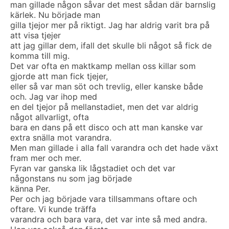
man gillade någon såvar det mest sådan där barnslig
kärlek. Nu började man
gilla tjejor mer på riktigt. Jag har aldrig varit bra på
att visa tjejer
att jag gillar dem, ifall det skulle bli något så fick de
komma till mig.
Det var ofta en maktkamp mellan oss killar som
gjorde att man fick tjejer,
eller så var man söt och trevlig, eller kanske både
och. Jag var ihop med
en del tjejor på mellanstadiet, men det var aldrig
något allvarligt, ofta
bara en dans på ett disco och att man kanske var
extra snälla mot varandra.
Men man gillade i alla fall varandra och det hade växt
fram mer och mer.
Fyran var ganska lik lågstadiet och det var
någonstans nu som jag började
känna Per.
Per och jag började vara tillsammans oftare och
oftare. Vi kunde träffa
varandra och bara vara, det var inte så med andra.