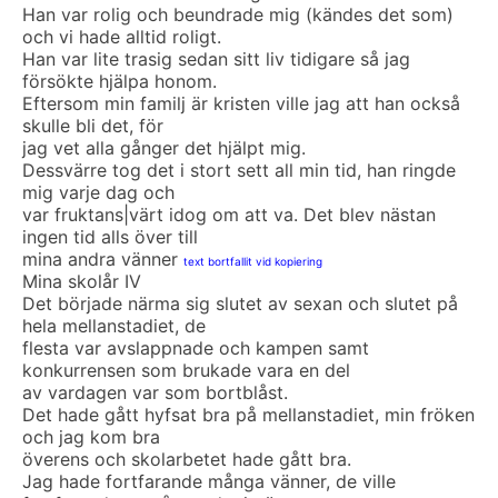
Han var rolig och beundrade mig (kändes det som)
och vi hade alltid roligt.
Han var lite trasig sedan sitt liv tidigare så jag
försökte hjälpa honom.
Eftersom min familj är kristen ville jag att han också
skulle bli det, för
jag vet alla gånger det hjälpt mig.
Dessvärre tog det i stort sett all min tid, han ringde
mig varje dag och
var fruktans|värt idog om att va. Det blev nästan
ingen tid alls över till
mina andra vänner
text bortfallit vid kopiering
Mina skolår IV
Det började närma sig slutet av sexan och slutet på
hela mellanstadiet, de
flesta var avslappnade och kampen samt
konkurrensen som brukade vara en del
av vardagen var som bortblåst.
Det hade gått hyfsat bra på mellanstadiet, min fröken
och jag kom bra
överens och skolarbetet hade gått bra.
Jag hade fortfarande många vänner, de ville