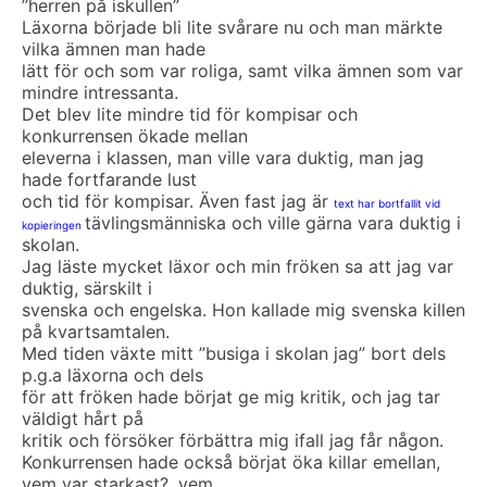
”herren på iskullen”
Läxorna började bli lite svårare nu och man märkte
vilka ämnen man hade
lätt för och som var roliga, samt vilka ämnen som var
mindre intressanta.
Det blev lite mindre tid för kompisar och
konkurrensen ökade mellan
eleverna i klassen, man ville vara duktig, man jag
hade fortfarande lust
och tid för kompisar. Även fast jag är
text har bortfallit vid
tävlingsmänniska och ville gärna vara duktig i
kopieringen
skolan.
Jag läste mycket läxor och min fröken sa att jag var
duktig, särskilt i
svenska och engelska. Hon kallade mig svenska killen
på kvartsamtalen.
Med tiden växte mitt ”busiga i skolan jag” bort dels
p.g.a läxorna och dels
för att fröken hade börjat ge mig kritik, och jag tar
väldigt hårt på
kritik och försöker förbättra mig ifall jag får någon.
Konkurrensen hade också börjat öka killar emellan,
vem var starkast?, vem