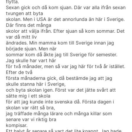
flytta.
Sexan gick och då kom sjuan. Där var alla ifrån sexan
tvungen att byta
skolan. Men i USA är det annorlunda än här i Sverige.
Där finns det många
skolor att välja ifrån. Efter sjuan så kom sommar. Det
var då mitt liv
ändrades. Min mamma kom till Sverige innan jag
började sjuan. Men när
sommar kom då åkte jag till Sverige för semester.
Jag skulle har vart här
för två månader, men så var jag här för två år istället.
Efter de två
första månaderna gick, då bestämde jag att jag
skulle stanna här i Sverige,
och byta skolan igen. Först var det jätte svårt att
sätte mig i ett skola
för att jag kunde inte svenska då. Första dagen i
skolan var rätt så bra,
jag träffade många lärare och många killar som
senare var vi riktig bra
kompisar.
Ett halvt år senare så vart det lite knappt. Jag hade