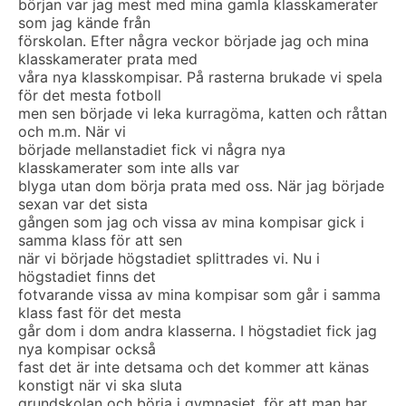
början var jag mest med mina gamla klasskamerater
som jag kände från
förskolan. Efter några veckor började jag och mina
klasskamerater prata med
våra nya klasskompisar. På rasterna brukade vi spela
för det mesta fotboll
men sen började vi leka kurragöma, katten och råttan
och m.m. När vi
började mellanstadiet fick vi några nya
klasskamerater som inte alls var
blyga utan dom börja prata med oss. När jag började
sexan var det sista
gången som jag och vissa av mina kompisar gick i
samma klass för att sen
när vi började högstadiet splittrades vi. Nu i
högstadiet finns det
fotvarande vissa av mina kompisar som går i samma
klass fast för det mesta
går dom i dom andra klasserna. I högstadiet fick jag
nya kompisar också
fast det är inte detsama och det kommer att känas
konstigt när vi ska sluta
grundskolan och börja i gymnasiet, för att man har