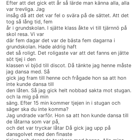
Efter att det gick ett år så lärde man känna alla, alla
var trevliga. Jag
insåg då att det var fel o svära på de sättet. Att det
tog så lång tid, fem
år i grundskolan. I sjätte klass åkte vi till tjärnnö på
skol resa. Vi var
där fem dagar det var de bästa fem dagarna i
grundskolan. Hade aldrig haft
det så roligt. Det roligaste var att det fanns en jätte
söt tjej i den
klassen vi bjöd till discot. Då tänkte jag henne måste
jag dansa med. Så
gick jag fram till henne och frågade hon sa att hon
inte kunde dansa till
den låten. Så jag gick helt nobbad sakta mot stugan.
och la mig på min
säng. Efter 15 min kommer tjejen in i stugan och
säger ska du inte komma?
Jag undrade varför. Hon sa att hon kunde dansa till
de låtarna som var på,
och det var tryckar låtar Då gick jag upp på
dansgolvet med den finaste