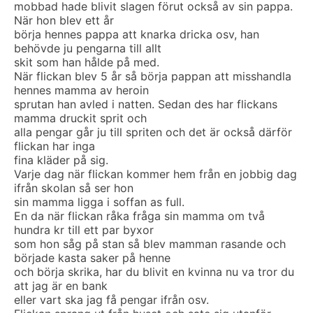
mobbad hade blivit slagen förut också av sin pappa.
När hon blev ett år
börja hennes pappa att knarka dricka osv, han
behövde ju pengarna till allt
skit som han hålde på med.
När flickan blev 5 år så börja pappan att misshandla
hennes mamma av heroin
sprutan han avled i natten. Sedan des har flickans
mamma druckit sprit och
alla pengar går ju till spriten och det är också därför
flickan har inga
fina kläder på sig.
Varje dag när flickan kommer hem från en jobbig dag
ifrån skolan så ser hon
sin mamma ligga i soffan as full.
En da när flickan råka fråga sin mamma om två
hundra kr till ett par byxor
som hon såg på stan så blev mamman rasande och
började kasta saker på henne
och börja skrika, har du blivit en kvinna nu va tror du
att jag är en bank
eller vart ska jag få pengar ifrån osv.