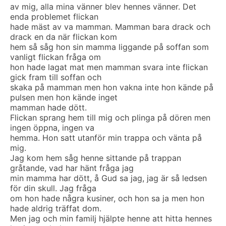
av mig, alla mina vänner blev hennes vänner. Det
enda problemet flickan
hade mäst av va mamman. Mamman bara drack och
drack en da när flickan kom
hem så såg hon sin mamma liggande på soffan som
vanligt flickan fråga om
hon hade lagat mat men mamman svara inte flickan
gick fram till soffan och
skaka på mamman men hon vakna inte hon kände på
pulsen men hon kände inget
mamman hade dött.
Flickan sprang hem till mig och plinga på dören men
ingen öppna, ingen va
hemma. Hon satt utanför min trappa och vänta på
mig.
Jag kom hem såg henne sittande på trappan
gråtande, vad har hänt fråga jag
min mamma har dött, å Gud sa jag, jag är så ledsen
för din skull. Jag fråga
om hon hade några kusiner, och hon sa ja men hon
hade aldrig träffat dom.
Men jag och min familj hjälpte henne att hitta hennes