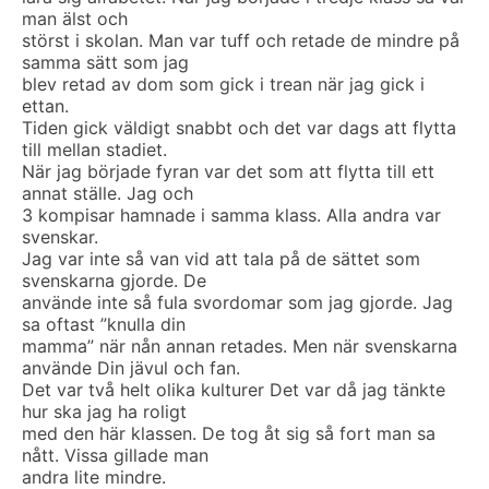
man älst och
störst i skolan. Man var tuff och retade de mindre på
samma sätt som jag
blev retad av dom som gick i trean när jag gick i
ettan.
Tiden gick väldigt snabbt och det var dags att flytta
till mellan stadiet.
När jag började fyran var det som att flytta till ett
annat ställe. Jag och
3 kompisar hamnade i samma klass. Alla andra var
svenskar.
Jag var inte så van vid att tala på de sättet som
svenskarna gjorde. De
använde inte så fula svordomar som jag gjorde. Jag
sa oftast ”knulla din
mamma” när nån annan retades. Men när svenskarna
använde Din jävul och fan.
Det var två helt olika kulturer Det var då jag tänkte
hur ska jag ha roligt
med den här klassen. De tog åt sig så fort man sa
nått. Vissa gillade man
andra lite mindre.