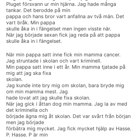
Pluget försvann ur min hjärna. Jag hade många
tankar. Det berodde på min
pappa och hans bror vart anfallna av två män. Det
vart bråk. Min pappa
skulle åka in i fängelset men ingen visste när.
När jag började sexan fick jag reda på att pappa
skulle åka in i fängelset.
När min pappa satt inne fick min mamma cancer.
Jag struntade i skolan och vart kriminell.
Min pappa satt inne i ett år. Min mamma tjatade på
mig att jag ska fixa
skolan.
Jag kunde inte bry mig om skolan, bara bryde mig
om min mamma mest. Jag
hade lovat att jag skulle fixa skolan.
När jag gick i åttan dog min mamma. Jag la av med
det kriminella och
började ägna mig åt skolan. Det var svårt från början
men jag började
förbätra mig mycket. Jag fick mycket hjälp av Hasse.
P. Hasse. P är min