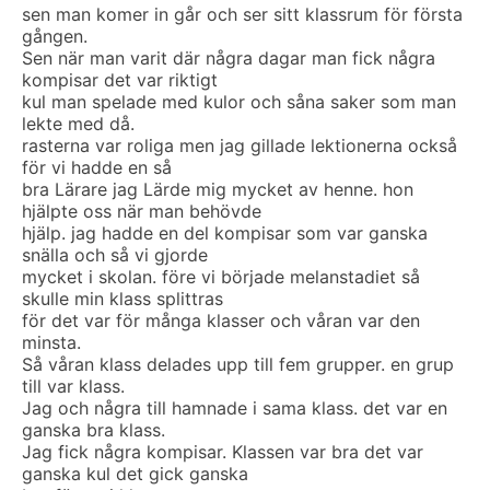
sen man komer in går och ser sitt klassrum för första
gången.
Sen när man varit där några dagar man fick några
kompisar det var riktigt
kul man spelade med kulor och såna saker som man
lekte med då.
rasterna var roliga men jag gillade lektionerna också
för vi hadde en så
bra Lärare jag Lärde mig mycket av henne. hon
hjälpte oss när man behövde
hjälp. jag hadde en del kompisar som var ganska
snälla och så vi gjorde
mycket i skolan. före vi började melanstadiet så
skulle min klass splittras
för det var för många klasser och våran var den
minsta.
Så våran klass delades upp till fem grupper. en grup
till var klass.
Jag och några till hamnade i sama klass. det var en
ganska bra klass.
Jag fick några kompisar. Klassen var bra det var
ganska kul det gick ganska