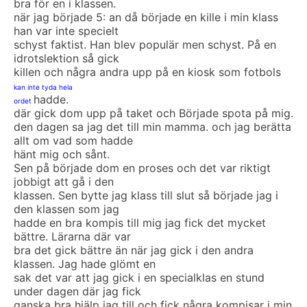
bra för en i klassen.
när jag började 5: an då började en kille i min klass
han var inte specielt
schyst faktist. Han blev populär men schyst. På en
idrotslektion så gick
killen och några andra upp på en kiosk som fotbols
kan inte tyda hela
hadde.
ordet
där gick dom upp på taket och Började spota på mig.
den dagen sa jag det till min mamma. och jag berätta
allt om vad som hadde
hänt mig och sånt.
Sen på började dom en proses och det var riktigt
jobbigt att gå i den
klassen. Sen bytte jag klass till slut så började jag i
den klassen som jag
hadde en bra kompis till mig jag fick det mycket
bättre. Lärarna där var
bra det gick bättre än när jag gick i den andra
klassen. Jag hade glömt en
sak det var att jag gick i en specialklas en stund
under dagen där jag fick
ganska bra hjälp jag till och fick några kompisar i min