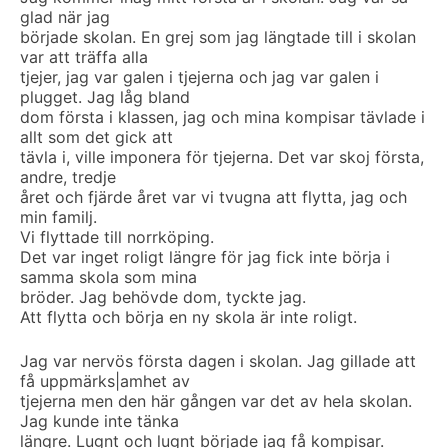
glad när jag
började skolan. En grej som jag längtade till i skolan
var att träffa alla
tjejer, jag var galen i tjejerna och jag var galen i
plugget. Jag låg bland
dom första i klassen, jag och mina kompisar tävlade i
allt som det gick att
tävla i, ville imponera för tjejerna. Det var skoj första,
andre, tredje
året och fjärde året var vi tvugna att flytta, jag och
min familj.
Vi flyttade till norrköping.
Det var inget roligt längre för jag fick inte börja i
samma skola som mina
bröder. Jag behövde dom, tyckte jag.
Att flytta och börja en ny skola är inte roligt.
Jag var nervös första dagen i skolan. Jag gillade att
få uppmärks|amhet av
tjejerna men den här gången var det av hela skolan.
Jag kunde inte tänka
längre. Lugnt och lugnt började jag få kompisar.