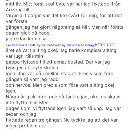
mitt liv. Mitt först skol byte var när jag flyttade ifrån
Arizona till
Virginia. I början var det lite svårt för mig, för att det
var första
gången jag har gjort någonting så här. Men när första
dagen gick då hade
jag redan kompisar.
Efter det
Eleven markerar nytt stycke, både med ny rad och med indrag
året så vart allting okej. Jag hade kompisar allting
var lugn, tills min
pappa flyttade till ett annat bostad. Där var jag
tvungen att byta skolan
igen. Jag var då i mellan stadiet. Precis som före
gången så vart jag rädd
och nervös. Men precis som före vart allting okej
igen.
Några år gick förbi och då tänkte jag, okej nu ska vi
inte flytta mer. Men
dagen kom, vi flyttade igen. jag vart så ung. Jag var i
sexan och jag
flyttade redan tre gånger. Nu tyckte jag att det var
ingen problem att