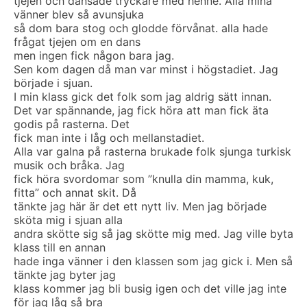
tjejen och dansade tryckare med henne. Alla mina
vänner blev så avunsjuka
så dom bara stog och glodde förvånat. alla hade
frågat tjejen om en dans
men ingen fick någon bara jag.
Sen kom dagen då man var minst i högstadiet. Jag
började i sjuan.
I min klass gick det folk som jag aldrig sätt innan.
Det var spännande, jag fick höra att man fick äta
godis på rasterna. Det
fick man inte i låg och mellanstadiet.
Alla var galna på rasterna brukade folk sjunga turkisk
musik och bråka. Jag
fick höra svordomar som ”knulla din mamma, kuk,
fitta” och annat skit. Då
tänkte jag här är det ett nytt liv. Men jag började
sköta mig i sjuan alla
andra skötte sig så jag skötte mig med. Jag ville byta
klass till en annan
hade inga vänner i den klassen som jag gick i. Men så
tänkte jag byter jag
klass kommer jag bli busig igen och det ville jag inte
för jag låg så bra