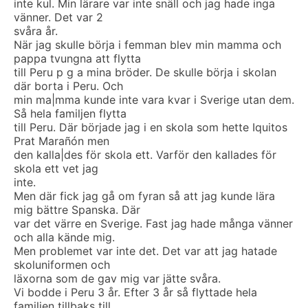
inte kul. Min lärare var inte snäll och jag hade inga
vänner. Det var 2
svåra år.
När jag skulle börja i femman blev min mamma och
pappa tvungna att flytta
till Peru p g a mina bröder. De skulle börja i skolan
där borta i Peru. Och
min ma|mma kunde inte vara kvar i Sverige utan dem.
Så hela familjen flytta
till Peru. Där började jag i en skola som hette Iquitos
Prat Marañón men
den kalla|des för skola ett. Varför den kallades för
skola ett vet jag
inte.
Men där fick jag gå om fyran så att jag kunde lära
mig bättre Spanska. Där
var det värre en Sverige. Fast jag hade många vänner
och alla kände mig.
Men problemet var inte det. Det var att jag hatade
skoluniformen och
läxorna som de gav mig var jätte svåra.
Vi bodde i Peru 3 år. Efter 3 år så flyttade hela
familjen tillbaks till