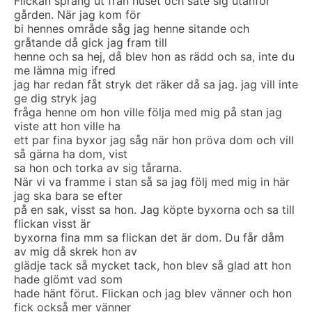
Flickan sprang ut från huset och sate sig utanför
gården. När jag kom för
bi hennes område såg jag henne sitande och
gråtande då gick jag fram till
henne och sa hej, då blev hon as rädd och sa, inte du
me lämna mig ifred
jag har redan fåt stryk det räker då sa jag. jag vill inte
ge dig stryk jag
fråga henne om hon ville följa med mig på stan jag
viste att hon ville ha
ett par fina byxor jag såg när hon pröva dom och vill
så gärna ha dom, vist
sa hon och torka av sig tårarna.
När vi va framme i stan så sa jag följ med mig in här
jag ska bara se efter
på en sak, visst sa hon. Jag köpte byxorna och sa till
flickan visst är
byxorna fina mm sa flickan det är dom. Du får dåm
av mig då skrek hon av
glädje tack så mycket tack, hon blev så glad att hon
hade glömt vad som
hade hänt förut. Flickan och jag blev vänner och hon
fick också mer vänner