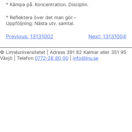
* Kämpa på. Koncentration. Disciplin.
* Reflektera över det man gör.
–
Uppföljning: Nästa utv. samtal.
Inläggsnavigering
Previous:
13131002
Next:
13131004
© Linnéuniversitetet
|
Adress 391 82 Kalmar eller 351 95
Växjö
|
Telefon
0772-28 80 00
|
info@lnu.se