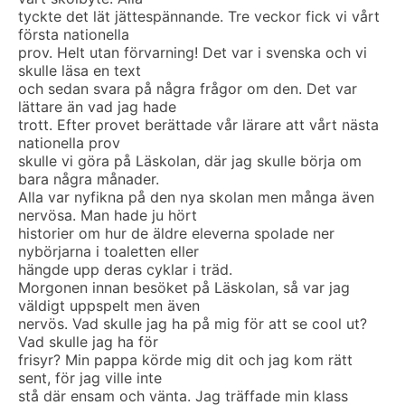
tyckte det lät jättespännande. Tre veckor fick vi vårt
första nationella
prov. Helt utan förvarning! Det var i svenska och vi
skulle läsa en text
och sedan svara på några frågor om den. Det var
lättare än vad jag hade
trott. Efter provet berättade vår lärare att vårt nästa
nationella prov
skulle vi göra på Läskolan, där jag skulle börja om
bara några månader.
Alla var nyfikna på den nya skolan men många även
nervösa. Man hade ju hört
historier om hur de äldre eleverna spolade ner
nybörjarna i toaletten eller
hängde upp deras cyklar i träd.
Morgonen innan besöket på Läskolan, så var jag
väldigt uppspelt men även
nervös. Vad skulle jag ha på mig för att se cool ut?
Vad skulle jag ha för
frisyr? Min pappa körde mig dit och jag kom rätt
sent, för jag ville inte
stå där ensam och vänta. Jag träffade min klass