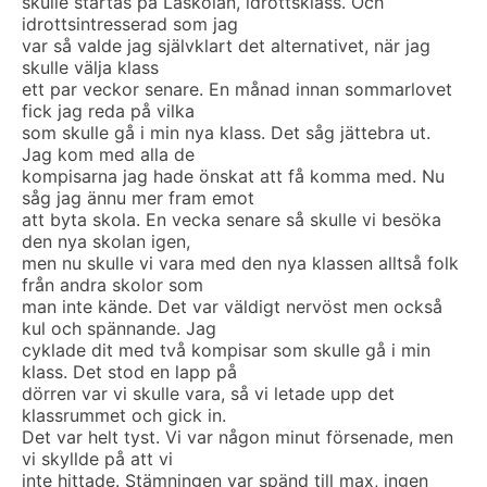
skulle startas på Läskolan, idrottsklass. Och
idrottsintresserad som jag
var så valde jag självklart det alternativet, när jag
skulle välja klass
ett par veckor senare. En månad innan sommarlovet
fick jag reda på vilka
som skulle gå i min nya klass. Det såg jättebra ut.
Jag kom med alla de
kompisarna jag hade önskat att få komma med. Nu
såg jag ännu mer fram emot
att byta skola. En vecka senare så skulle vi besöka
den nya skolan igen,
men nu skulle vi vara med den nya klassen alltså folk
från andra skolor som
man inte kände. Det var väldigt nervöst men också
kul och spännande. Jag
cyklade dit med två kompisar som skulle gå i min
klass. Det stod en lapp på
dörren var vi skulle vara, så vi letade upp det
klassrummet och gick in.
Det var helt tyst. Vi var någon minut försenade, men
vi skyllde på att vi
inte hittade. Stämningen var spänd till max, ingen