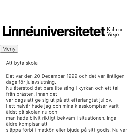
Skip
Skrivbanken
to
content
Meny
Att byta skola
Det var den 20 December 1999 och det var äntligen
dags för julavslutning.
Nu återstod det bara lite sång i kyrkan och ett tal
från prästen, innan det
var dags att ge sig ut på ett efterlängtat jullov.
I ett halvår hade jag och mina klasskompisar varit
äldst på skolan nu och
man hade blivit riktigt bekväm i situationen. Inga
äldre kompisar att
släppa förbi i matkön eller bjuda på sitt godis. Nu var