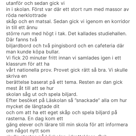
utanför och sedan gick vi
in i skolan. Först var där ett stort rum med massor av
röda nerklottrade
skåp och en matsal. Sedan gick vi igenom en korridor
in till ett ännu
större rum med högt i tak. Det kallades studiehallen.
Där fanns två
biljardbord och två pingisbord och en cafeteria där
man kunde köpa bullar.
Vi fick 20 minuter fritt innan vi samlades igen i ett
klassrum för att ha
vårt nationella prov. Provet gick rätt så bra. Vi skulle
skriva en
berättelse baserat på ett tema. Resten av dan gick
mest åt till att se hur
skolan såg ut och spela biljard.
Efter besöket på Läskolan så ”snackade” alla om hur
mycket de längtade dit
och om att ha ett eget skåp och spela biljard på
rasterna. En dag kom ett
gäng elever och lärare till min skola för att informera
om något nytt som