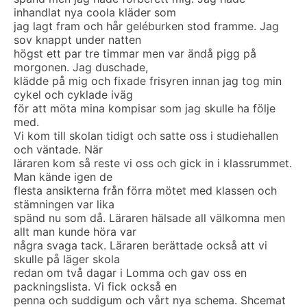
inhandlat nya coola kläder som
jag lagt fram och hår geléburken stod framme. Jag
sov knappt under natten
högst ett par tre timmar men var ändå pigg på
morgonen. Jag duschade,
klädde på mig och fixade frisyren innan jag tog min
cykel och cyklade iväg
för att möta mina kompisar som jag skulle ha följe
med.
Vi kom till skolan tidigt och satte oss i studiehallen
och väntade. När
läraren kom så reste vi oss och gick in i klassrummet.
Man kände igen de
flesta ansikterna från förra mötet med klassen och
stämningen var lika
spänd nu som då. Läraren hälsade all välkomna men
allt man kunde höra var
några svaga tack. Läraren berättade också att vi
skulle på läger skola
redan om två dagar i Lomma och gav oss en
packningslista. Vi fick också en
penna och suddigum och vårt nya schema. Shcemat