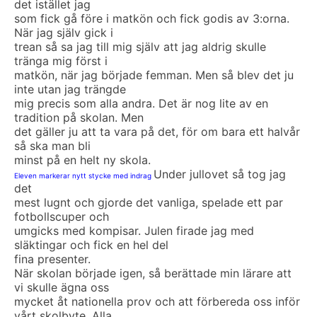
det istället jag
som fick gå före i matkön och fick godis av 3:orna.
När jag själv gick i
trean så sa jag till mig själv att jag aldrig skulle
tränga mig först i
matkön, när jag började femman. Men så blev det ju
inte utan jag trängde
mig precis som alla andra. Det är nog lite av en
tradition på skolan. Men
det gäller ju att ta vara på det, för om bara ett halvår
så ska man bli
minst på en helt ny skola.
Under jullovet så tog jag
Eleven markerar nytt stycke med indrag
det
mest lugnt och gjorde det vanliga, spelade ett par
fotbollscuper och
umgicks med kompisar. Julen firade jag med
släktingar och fick en hel del
fina presenter.
När skolan började igen, så berättade min lärare att
vi skulle ägna oss
mycket åt nationella prov och att förbereda oss inför
vårt skolbyte. Alla