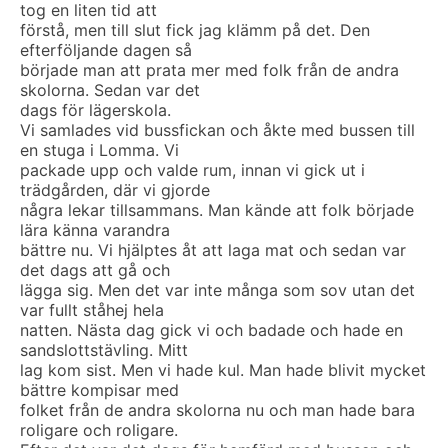
tog en liten tid att
förstå, men till slut fick jag klämm på det. Den
efterföljande dagen så
började man att prata mer med folk från de andra
skolorna. Sedan var det
dags för lägerskola.
Vi samlades vid bussfickan och åkte med bussen till
en stuga i Lomma. Vi
packade upp och valde rum, innan vi gick ut i
trädgården, där vi gjorde
några lekar tillsammans. Man kände att folk började
lära känna varandra
bättre nu. Vi hjälptes åt att laga mat och sedan var
det dags att gå och
lägga sig. Men det var inte många som sov utan det
var fullt ståhej hela
natten. Nästa dag gick vi och badade och hade en
sandslottstävling. Mitt
lag kom sist. Men vi hade kul. Man hade blivit mycket
bättre kompisar med
folket från de andra skolorna nu och man hade bara
roligare och roligare.