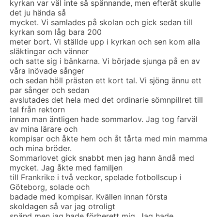
kyrkan var väl inte så spännande, men efteråt skulle
det ju hända så
mycket. Vi samlades på skolan och gick sedan till
kyrkan som låg bara 200
meter bort. Vi ställde upp i kyrkan och sen kom alla
släktingar och vänner
och satte sig i bänkarna. Vi började sjunga på en av
våra inövade sånger
och sedan höll prästen ett kort tal. Vi sjöng ännu ett
par sånger och sedan
avslutades det hela med det ordinarie sömnpillret till
tal från rektorn
innan man äntligen hade sommarlov. Jag tog farväl
av mina lärare och
kompisar och åkte hem och åt tårta med min mamma
och mina bröder.
Sommarlovet gick snabbt men jag hann ändå med
mycket. Jag åkte med familjen
till Frankrike i två veckor, spelade fotbollscup i
Göteborg, solade och
badade med kompisar. Kvällen innan första
skoldagen så var jag otroligt
spänd men jag hade förberett mig. Jag hade