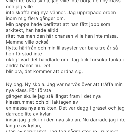
ville inte byta skola, jag ville inte börja i en ny klass
och jag ville
inte skaffa mig nya vänner. Jag upprepade orden
inom mig flera gånger om.
Min pappa hade berättat att han fått jobb som
arkitekt, han hade alltid
ritat hus men den här chansen ville han inte missa.
Mamma ville också
flytta härifrån och min lillasyster var bara tre år så
hon förstod inte
riktigt vad det handlade om. Jag fick försöka tänka i
andra banor nu. Det
blir bra, det kommer att ordna sig.
Ny dag. Ny skola. Jag var nervös över att träffa min
nya klass. För första
gången skulle jag stå längst fram i det nya
klassrummet och bli iaktagen av
en massa nya ansikten. Det var dagg i gräset och jag
darrade lite av kylan
innan jag gick in i den nya skolan. Nu darrade jag inte
längre av kylan,
utan av nervositet. Jag tog några steg in i rummet