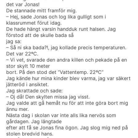
det var Jonas!
De stannade mitt framför mig.
– Hej, sade Jonas och log lika gulligt som i
klassrummet förut idag.
De hade hängt varsin handduk runt halsen. Jag
förstod att de skulle bada så
jag sa:
– Så ni ska bada?!, jag kollade precis temperaturen.
Det var 22ºC.
– Vi vet, svarade den andra killen och pekade på en
stor skylt 10 meter
bort. På den stod det ”Vattentemp. 22ºC”
Jag kände hur mina kinder blev varma, jag var säkert
jätteröd i ansiktet.
Jag skrattade och sade:
– Oj då! Den skylten missa jag visst.
Jag valde att gå hemåt nu för att inte göra bort mig
ännu mer.
Nästa dag i skolan var inte alls lika nervös som
gårdagen. Jag längtade
efter att få se Jonas fina ögon. Jag slog mig ned på
stolen bredvid hans.