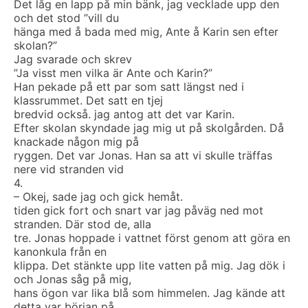
Det låg en lapp på min bänk, jag vecklade upp den
och det stod ”vill du
hänga med å bada med mig, Ante å Karin sen efter
skolan?”
Jag svarade och skrev
”Ja visst men vilka är Ante och Karin?”
Han pekade på ett par som satt längst ned i
klassrummet. Det satt en tjej
bredvid också. jag antog att det var Karin.
Efter skolan skyndade jag mig ut på skolgården. Då
knackade någon mig på
ryggen. Det var Jonas. Han sa att vi skulle träffas
nere vid stranden vid
4.
– Okej, sade jag och gick hemåt.
tiden gick fort och snart var jag påväg ned mot
stranden. Där stod de, alla
tre. Jonas hoppade i vattnet först genom att göra en
kanonkula från en
klippa. Det stänkte upp lite vatten på mig. Jag dök i
och Jonas såg på mig,
hans ögon var lika blå som himmelen. Jag kände att
detta var början på