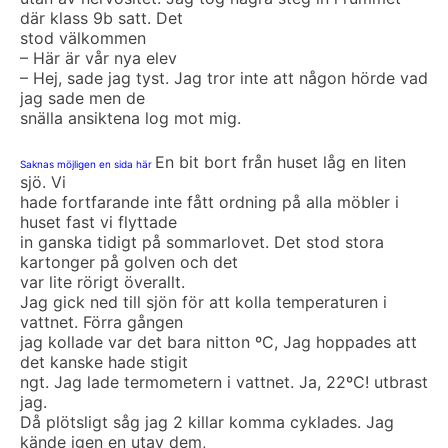
där klass 9b satt. Det
stod välkommen
– Här är vår nya elev
– Hej, sade jag tyst. Jag tror inte att någon hörde vad
jag sade men de
snälla ansiktena log mot mig.
En bit bort från huset låg en liten
Saknas möjligen en sida här
sjö. Vi
hade fortfarande inte fått ordning på alla möbler i
huset fast vi flyttade
in ganska tidigt på sommarlovet. Det stod stora
kartonger på golven och det
var lite rörigt överallt.
Jag gick ned till sjön för att kolla temperaturen i
vattnet. Förra gången
jag kollade var det bara nitton ºC, Jag hoppades att
det kanske hade stigit
ngt. Jag lade termometern i vattnet. Ja, 22ºC! utbrast
jag.
Då plötsligt såg jag 2 killar komma cyklades. Jag
kände igen en utav dem,