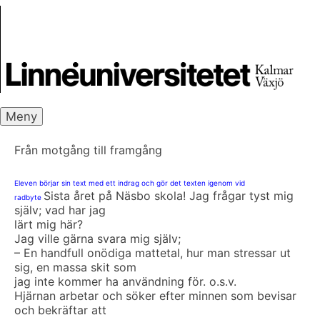
Skip
Skrivbanken
to
content
Meny
Från motgång till framgång
Eleven börjar sin text med ett indrag och gör det texten igenom vid
Sista året på Näsbo skola! Jag frågar tyst mig
radbyte
själv; vad har jag
lärt mig här?
Jag ville gärna svara mig själv;
– En handfull onödiga mattetal, hur man stressar ut
sig, en massa skit som
jag inte kommer ha användning för. o.s.v.
Hjärnan arbetar och söker efter minnen som bevisar
och bekräftar att