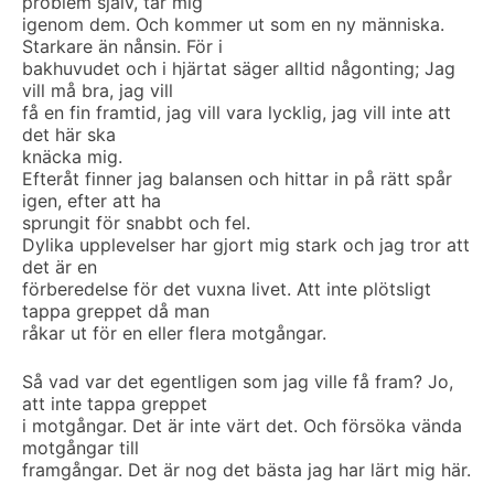
problem själv, tar mig
igenom dem. Och kommer ut som en ny människa.
Starkare än nånsin. För i
bakhuvudet och i hjärtat säger alltid någonting; Jag
vill må bra, jag vill
få en fin framtid, jag vill vara lycklig, jag vill inte att
det här ska
knäcka mig.
Efteråt finner jag balansen och hittar in på rätt spår
igen, efter att ha
sprungit för snabbt och fel.
Dylika upplevelser har gjort mig stark och jag tror att
det är en
förberedelse för det vuxna livet. Att inte plötsligt
tappa greppet då man
råkar ut för en eller flera motgångar.
Så vad var det egentligen som jag ville få fram? Jo,
att inte tappa greppet
i motgångar. Det är inte värt det. Och försöka vända
motgångar till
framgångar. Det är nog det bästa jag har lärt mig här.