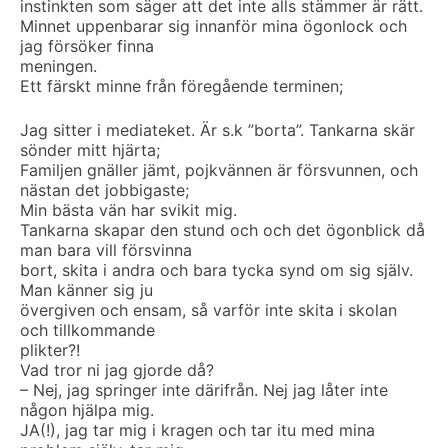
instinkten som säger att det inte alls stämmer är rätt.
Minnet uppenbarar sig innanför mina ögonlock och
jag försöker finna
meningen.
Ett färskt minne från föregående terminen;
Jag sitter i mediateket. Är s.k ”borta”. Tankarna skär
sönder mitt hjärta;
Familjen gnäller jämt, pojkvännen är försvunnen, och
nästan det jobbigaste;
Min bästa vän har svikit mig.
Tankarna skapar den stund och och det ögonblick då
man bara vill försvinna
bort, skita i andra och bara tycka synd om sig själv.
Man känner sig ju
övergiven och ensam, så varför inte skita i skolan
och tillkommande
plikter?!
Vad tror ni jag gjorde då?
– Nej, jag springer inte därifrån. Nej jag låter inte
någon hjälpa mig.
JA(!), jag tar mig i kragen och tar itu med mina