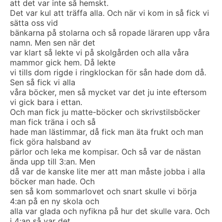
att det var inte så hemskt.
Det var kul att träffa alla. Och när vi kom in så fick vi
sätta oss vid
bänkarna på stolarna och så ropade läraren upp våra
namn. Men sen när det
var klart så lekte vi på skolgården och alla våra
mammor gick hem. Då lekte
vi tills dom rigde i ringklockan för sån hade dom då.
Sen så fick vi alla
våra böcker, men så mycket var det ju inte eftersom
vi gick bara i ettan.
Och man fick ju matte-böcker och skrivstilsböcker
man fick träna i och så
hade man lästimmar, då fick man äta frukt och man
fick göra halsband av
pärlor och leka me kompisar. Och så var de nästan
ända upp till 3:an. Men
då var de kanske lite mer att man måste jobba i alla
böcker man hade. Och
sen så kom sommarlovet och snart skulle vi börja
4:an på en ny skola och
alla var glada och nyfikna på hur det skulle vara. Och
i 4:an så var det