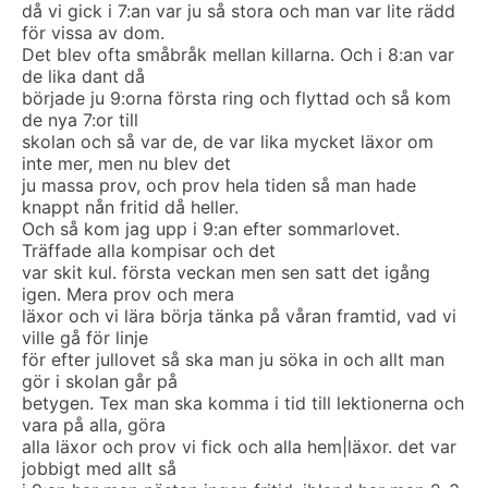
då vi gick i 7:an var ju så stora och man var lite rädd
för vissa av dom.
Det blev ofta småbråk mellan killarna. Och i 8:an var
de lika dant då
började ju 9:orna första ring och flyttad och så kom
de nya 7:or till
skolan och så var de, de var lika mycket läxor om
inte mer, men nu blev det
ju massa prov, och prov hela tiden så man hade
knappt nån fritid då heller.
Och så kom jag upp i 9:an efter sommarlovet.
Träffade alla kompisar och det
var skit kul. första veckan men sen satt det igång
igen. Mera prov och mera
läxor och vi lära börja tänka på våran framtid, vad vi
ville gå för linje
för efter jullovet så ska man ju söka in och allt man
gör i skolan går på
betygen. Tex man ska komma i tid till lektionerna och
vara på alla, göra
alla läxor och prov vi fick och alla hem|läxor. det var
jobbigt med allt så