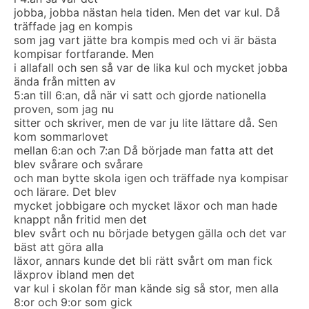
jobba, jobba nästan hela tiden. Men det var kul. Då
träffade jag en kompis
som jag vart jätte bra kompis med och vi är bästa
kompisar fortfarande. Men
i allafall och sen så var de lika kul och mycket jobba
ända från mitten av
5:an till 6:an, då när vi satt och gjorde nationella
proven, som jag nu
sitter och skriver, men de var ju lite lättare då. Sen
kom sommarlovet
mellan 6:an och 7:an Då började man fatta att det
blev svårare och svårare
och man bytte skola igen och träffade nya kompisar
och lärare. Det blev
mycket jobbigare och mycket läxor och man hade
knappt nån fritid men det
blev svårt och nu började betygen gälla och det var
bäst att göra alla
läxor, annars kunde det bli rätt svårt om man fick
läxprov ibland men det
var kul i skolan för man kände sig så stor, men alla
8:or och 9:or som gick