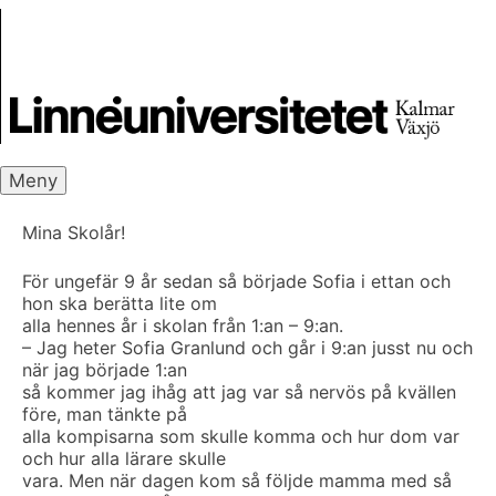
Skip
Skrivbanken
to
content
Meny
Mina Skolår!
För ungefär 9 år sedan så började Sofia i ettan och
hon ska berätta lite om
alla hennes år i skolan från 1:an – 9:an.
– Jag heter Sofia Granlund och går i 9:an jusst nu och
när jag började 1:an
så kommer jag ihåg att jag var så nervös på kvällen
före, man tänkte på
alla kompisarna som skulle komma och hur dom var
och hur alla lärare skulle
vara. Men när dagen kom så följde mamma med så