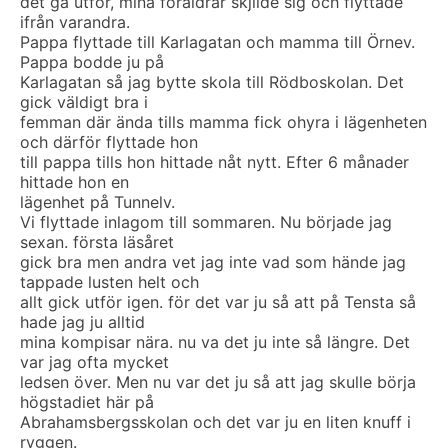
det gå utför, mina föräldrar skjilde sig och flyttade
ifrån varandra.
Pappa flyttade till Karlagatan och mamma till Örnev.
Pappa bodde ju på
Karlagatan så jag bytte skola till Rödboskolan. Det
gick väldigt bra i
femman där ända tills mamma fick ohyra i lägenheten
och därför flyttade hon
till pappa tills hon hittade nåt nytt. Efter 6 månader
hittade hon en
lägenhet på Tunnelv.
Vi flyttade inlagom till sommaren. Nu började jag
sexan. första läsåret
gick bra men andra vet jag inte vad som hände jag
tappade lusten helt och
allt gick utför igen. för det var ju så att på Tensta så
hade jag ju alltid
mina kompisar nära. nu va det ju inte så längre. Det
var jag ofta mycket
ledsen över. Men nu var det ju så att jag skulle börja
högstadiet här på
Abrahamsbergsskolan och det var ju en liten knuff i
ryggen.