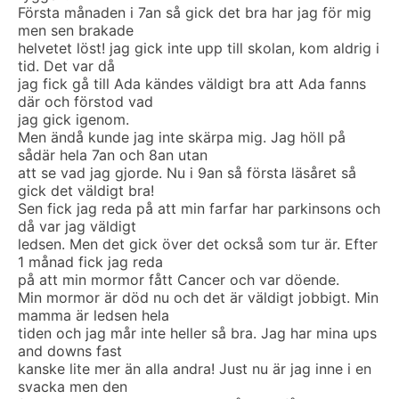
Första månaden i 7an så gick det bra har jag för mig
men sen brakade
helvetet löst! jag gick inte upp till skolan, kom aldrig i
tid. Det var då
jag fick gå till Ada kändes väldigt bra att Ada fanns
där och förstod vad
jag gick igenom.
Men ändå kunde jag inte skärpa mig. Jag höll på
sådär hela 7an och 8an utan
att se vad jag gjorde. Nu i 9an så första läsåret så
gick det väldigt bra!
Sen fick jag reda på att min farfar har parkinsons och
då var jag väldigt
ledsen. Men det gick över det också som tur är. Efter
1 månad fick jag reda
på att min mormor fått Cancer och var döende.
Min mormor är död nu och det är väldigt jobbigt. Min
mamma är ledsen hela
tiden och jag mår inte heller så bra. Jag har mina ups
and downs fast
kanske lite mer än alla andra! Just nu är jag inne i en
svacka men den