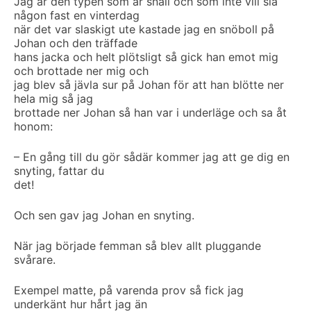
Jag är den typen som är snäll och som inte vill slå
någon fast en vinterdag
när det var slaskigt ute kastade jag en snöboll på
Johan och den träffade
hans jacka och helt plötsligt så gick han emot mig
och brottade ner mig och
jag blev så jävla sur på Johan för att han blötte ner
hela mig så jag
brottade ner Johan så han var i underläge och sa åt
honom:
– En gång till du gör sådär kommer jag att ge dig en
snyting, fattar du
det!
Och sen gav jag Johan en snyting.
När jag började femman så blev allt pluggande
svårare.
Exempel matte, på varenda prov så fick jag
underkänt hur hårt jag än