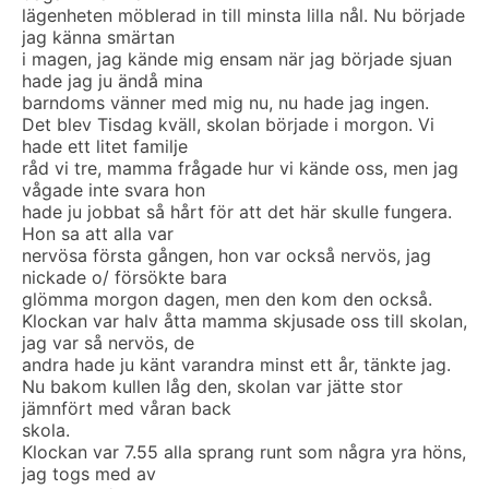
lägenheten möblerad in till minsta lilla nål. Nu började
jag känna smärtan
i magen, jag kände mig ensam när jag började sjuan
hade jag ju ändå mina
barndoms vänner med mig nu, nu hade jag ingen.
Det blev Tisdag kväll, skolan började i morgon. Vi
hade ett litet familje
råd vi tre, mamma frågade hur vi kände oss, men jag
vågade inte svara hon
hade ju jobbat så hårt för att det här skulle fungera.
Hon sa att alla var
nervösa första gången, hon var också nervös, jag
nickade o/ försökte bara
glömma morgon dagen, men den kom den också.
Klockan var halv åtta mamma skjusade oss till skolan,
jag var så nervös, de
andra hade ju känt varandra minst ett år, tänkte jag.
Nu bakom kullen låg den, skolan var jätte stor
jämnfört med våran back
skola.
Klockan var 7.55 alla sprang runt som några yra höns,
jag togs med av