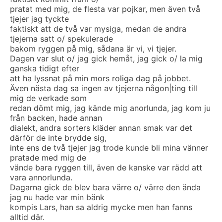
pratat med mig, de flesta var pojkar, men även två
tjejer jag tyckte
faktiskt att de två var mysiga, medan de andra
tjejerna satt o/ spekulerade
bakom ryggen på mig, sådana är vi, vi tjejer.
Dagen var slut o/ jag gick hemåt, jag gick o/ la mig
ganska tidigt efter
att ha lyssnat på min mors roliga dag på jobbet.
Även nästa dag sa ingen av tjejerna någon|ting till
mig de verkade som
redan dömt mig, jag kände mig anorlunda, jag kom ju
från backen, hade annan
dialekt, andra sorters kläder annan smak var det
därför de inte brydde sig,
inte ens de två tjejer jag trode kunde bli mina vänner
pratade med mig de
vände bara ryggen till, även de kanske var rädd att
vara annorlunda.
Dagarna gick de blev bara värre o/ värre den ända
jag nu hade var min bänk
kompis Lars, han sa aldrig mycke men han fanns
alltid där.