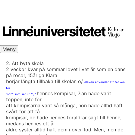
Skip
Skrivbanken
to
content
Meny
2. Att byta skola
2 veckor kvar på sommar lovet livet är som en dans
på rosor, 15åriga Klara
börjar längta tillbaka till skolan o/
eleven använder ett tecken
för
hennes kompisar, 7:an hade varit
”och” som ser ut ”o/”
toppen, inte för
att kompisarna varit så många, hon hade alltid haft
svårt för att få
kompisar, de hade hennes föräldrar sagt till henne,
medans hennes ett år
äldre syster alltid haft dem i överflöd. Men, men de