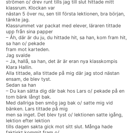
strömen o/ drev runt tills jag till slut hittade mitt
klassrum. Klockan var
nästan 5 över nu, sen till första lektionen, bra början,
tänkte jag.
Klassrummet var packat med elever, läraren tittade
upp från sina papper
– Åh, där är du ju, du hittade hit, sa han, kom fram hit,
sa han o/ pekade
fram mot karteden.
Jag svalde
– Ja, hallå, sa han, det är är eran nya klasskompis
Klara Hallin.
Alla tittade, alla tittade på mig där jag stod nästan
ensam, de blev tyst.
Sedan sa han
– Du kan sätta dig där bak hos Lars o/ pekade på en
tom bänk långt bak.
Med dallriga ben smög jag bak o/ satte mig vid
bänken. Lars tittade på mig
men sa inget. Det blev tyst o/ lektionen satte igång,
lektion efter lektion
tills dagen sakta gick mot sitt slut. Många hade
faktiskt kommit fram o/