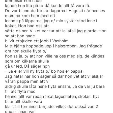
kompisar hon hade
kunde hon lita på o/ då kunde allt få vara få.
De var bland de första dagarna i Augusti när hennes
mamma kom hem med ett
leende på läpparna, jag o/ min syster stod inne i
köket. Hon bad oss att
sätta os ner. Vilket var tur att iallafall jag gjorde. Hon
sa att hon hade
blivit erbjuden ett jobb i Vaxholm.
Mitt hjärta hoppade upp i halsgropen. Jag frågade
om hon skulle flyta o/
hon sa ja, o/ att hon ville ha oss med sig, de kändes
som om käkarna skulle
gå ur led. Då säger hon
– Ja eller vill ny flyta o/ bo hos er pappa.
Jag hatar när hon säger så där hon vet att vi älskar
våran pappa men att vi
aldrig skulle låta hene flyta ensam. Ja de var ju bara
till att flyta med
henne, allt var redan fixat lägenheten, skolan, flyt
bilar allt skulle vara
klart till terminen började, vilket det också var. 2
dagar innan var