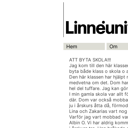
Skip
Skrivbanken
to
content
Hem
Om
ATT BYTA SKOLA!!!
Jag kom till den här klassen
byta både klass o skola o a
Den här klassen har hjälpt 
medvetna om det. Dom har l
hel del tuffare. Jag kan gö
I min gamla skola var allt 
där. Dom var också mobbad
ju i årskurs åtta då, förmo
Lina och Zakarias vart no
Varför jag vart mobbad va
Albin O. Vi har aldrig kommi