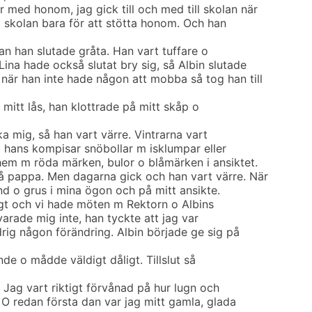
 med honom, jag gick till och med till skolan när
i skolan bara för att stötta honom. Och han
n han slutade gråta. Han vart tuffare o
ina hade också slutat bry sig, så Albin slutade
är han inte hade någon att mobba så tog han till
mitt lås, han klottrade på mitt skåp o
a mig, så han vart värre. Vintrarna vart
o hans kompisar snöbollar m isklumpar eller
 hem m röda märken, bulor o blåmärken i ansiktet.
å pappa. Men dagarna gick och han vart värre. När
d o grus i mina ögon och på mitt ansikte.
t och vi hade möten m Rektorn o Albins
varade mig inte, han tyckte att jag var
drig någon förändring. Albin började ge sig på
nde o mådde väldigt dåligt. Tillslut så
 Jag vart riktigt förvånad på hur lugn och
. O redan första dan var jag mitt gamla, glada