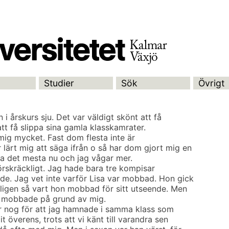
Studier
Sök
Övrigt
 i årskurs sju. Det var väldigt skönt att få
tt få slippa sina gamla klasskamrater.
mig mycket. Fast dom flesta inte är
ärt mig att säga ifrån o så har dom gjort mig en
ra det mesta nu och jag vågar mer.
förskräckligt. Jag hade bara tre kompisar
e. Jag vet inte varför Lisa var mobbad. Hon gick
dligen så vart hon mobbad för sitt utseende. Men
g mobbade på grund av mig.
r nog för att jag hamnade i samma klass som
t överens, trots att vi känt till varandra sen