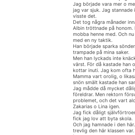
Jag började vara mer o mer
jag var sjuk. Jag stannade 
visste det.
Det tog några månader inna
Albin tröttnade på honom. L
mobba henne med. Och nu n
med en ny taktik.
Han började sparka sönder 
trampade på mina saker.
Men han lyckads inte knäck
värst. För då kastade han 
kottar inuti. Jag kom ofta
Mamma vart orolig, o likas
snön smält kastade han san
Jag mådde då mycket dålig
föreldrar. Men rektorn förs
problemet, och det vart al
Zakarias o Lina igen.
Jag fick dåligt självförtroe
fick jag lov att byta skola.
Och jag hamnade i den här.
trevlig den här klassen var