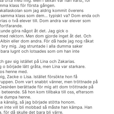
då ofta med mig. Men i sexan var han värst, för
mma klass för första gången.
 akallaskolan som jag aldrig kommit överens
i samma klass som dem… typiskt va? Dom enda och
rias o två elever till. Dom andra var elever som
fortfarande.
 kunde göra något åt det. Jag gick o
h med rektorn. Men dom gjorde inget åt det. Och
Albin eller dom andra. För då hade jag nog råkat
ade bry mig. Jag struntade i alla dumma saker
t bara lugnt och lotsades som om han inte
 gav sig istället på Lina och Zakarias.
 o började lätt gråta, men Lina var starkare.
hos henne med.
g, Zacke o Lisa. Istället försökte hon få
ruppen. Dom vart snabbt vänner, men tröttnade på
Desiréen berättade för mig att dom tröttnade på
 beteende. Så hon kom tillbaka till oss, eftersom
ulle dumpa henne.
ka känslig, så jag började stötta honom.
n inte vill bli mobbad så måste han kämpa. Han
, för då skulle det bara bli värre.