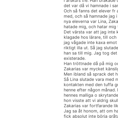
i årskurs tre. Han bråkade 
det var då vi hamnade i sa
Och så fanns det elever fr
med, och så hamnade jag 
nya eleverna var Lina, Zaka
hatade mig, och hatar mig 
Det värsta var att jag inte
klagade hos lärare, till oc
jag vågade inte kaxa emot 
riktigt illa ut. Så jag slut
han sa till mig. Jag tog de
existerade.
Han tröttnade då på mig och
Zakarias var mycket känslig
Men ibland så sprack det 
Så Lina slutade vara med mi
kontakten med den tuffa g
henne efter någon månad. 
hennes malliga o skrytande
hon visste att vi aldrig sk
Zakarias var fortfarande li
Jag sa åt honom, att om ha
fick absolut inte börja gråta