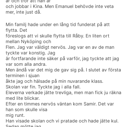
år och tror att han är
och jobbar i Kina. Men Emanuel behövde inte veta
mer, inte just då.
Min familj hade under en lång tid funderat på att
flytta. Det
föreslogs att vi skulle flytta till Råby. En liten ort
mellan Nyköping och
Flen. Jag var väldigt nervös. Jag var en av de man
tyckte var konstig. Jag
är fortfarande inte säker på varför, jag tyckte att jag
var som alla andra.
Men ändå var det mig de gav sig på. I slutet av första
terminen i sjuan
åkte jag och hälsade på min nuvarande klass.
Skolan var fin. Tyckte jag i alla fall.
Eleverna verkade jätte trevliga, men man fick ju räkna
med lite blickar.
Efter en timmes nervös väntan kom Samir. Det var
han som skulle visa
mig runt.
Han visade skolan och vi pratade och hade jätte kul.
Sedan mötte jag