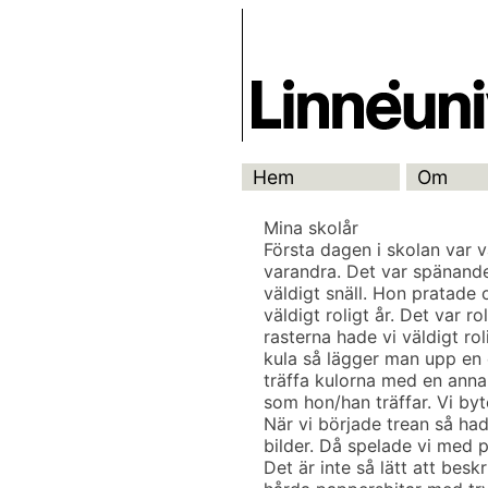
Skip
Skrivbanken
to
content
Hem
Om
Mina skolår
Första dagen i skolan var v
varandra. Det var spänande 
väldigt snäll. Hon pratade 
väldigt roligt år. Det var ro
rasterna hade vi väldigt ro
kula så lägger man upp en 
träffa kulorna med en anna
som hon/han träffar. Vi by
När vi började trean så ha
bilder. Då spelade vi med 
Det är inte så lätt att bes