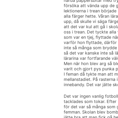
hårda pappersbitar med try
försöka att vända upp de g
lektionerna i trean började 
alla färger hette. Våran lä
upp, då skulle vi säga färg
att det var kul att gå i sko
oss i trean. Det tyckte alla
som var en tjej, flyttade n
varför hon flyttade, därfö
inte så många som brydde s
så det var kanske inte så l
lärarina var fortfarande väl
Men när hon blev arg så bl
varit och gjort pys punka p
I feman då tykte man att m
mellanstadiet. På rasterna i
innebandy. Det var jätte s
Det var ingen vanlig fotbol
tacklades som tokar. Efter e
för det var så många som g
femman. Skolan blev bombho
jätte bra att man fick gå 