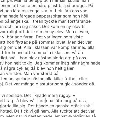
ck på. Man la de upp och ner sen skulle man
enom att kasta en hård plast bit på pooget. På
vi och lära oss engelska. Vi fick lära oss vad
rarina hade färgade pappersbitar som hon höll
en på engelska. I trean tyckte man fortfarande
lan och lära sig saker. Det kom en ny elev till
 var roligt att det kom en ny elev. Men eleven,
är vi började fyran. Det var ingen som viste
r att hon flyttade på sommar|lovet. Men det var
ig om det. Alla i klassen var kompisar med alla
ätt för henne att komma in i klassen. Våran
digt snäll, hon blev nästan aldrig arg på oss.
ev hon helt tokig. Jag kommer ihåg när några hade
å några cyklar, då blev hon helt galen.
an var stor. Man var störst på
 feman spelade nästan alla killar fotboll eller
koj. Det var många glasrutor som gick sönder då.
l vi spelade. Det liknade mera rugby. Vi
tt tag så blev vår lära|rina jätte arg på oss,
jorde illa sig. Det hände en ganska otäck sak i
tad. Då fick vi gå hem. Alla tyckte att det var
hem. Men när vi nästan hade lämnat skolgården så