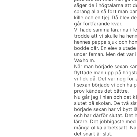
säger de i högtalarna att de
sprang alla så fort man ba
kille och en tjej. Då blev d
går fortfarande kvar.
Vi hade samma lärarina i fe
trodde att vi skulle ha he
hennes pappa sjuk och hon 
bodde där. En elev slutad
under feman. Men det var int
Vaxholm.
När man började sexan känd
flyttade man upp på högstad
vi fick då. Det var nog för 
I sexan började vi och ha p
prov kändes det bättre.
Nu går jag i nian och det k
slutet på skolan. De två si
började sexan har vi bytt lä
och har därför slutat. Det h
lärare. Det jobbigaste med n
många olika arbetssätt. När
det snart är slut.