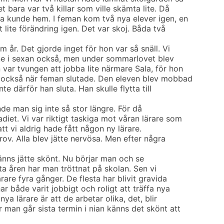
t bara var två killar som ville skämta lite. Då
ra kunde hem. I feman kom två nya elever igen, en
et lite förändring igen. Det var skoj. Båda två
m år. Det gjorde inget för hon var så snäll. Vi
nne i sexan också, men under sommarlovet blev
var tvungen att jobba lite närmare Sala, för hon
e också när feman slutade. Den eleven blev mobbad
e därför han sluta. Han skulle flytta till
e man sig inte så stor längre. För då
iet. Vi var riktigt taskiga mot våran lärare som
att vi aldrig hade fått någon ny lärare.
rov. Alla blev jätte nervösa. Men efter några
änns jätte skönt. Nu börjar man och se
sta åren har man tröttnat på skolan. Sen vi
rare fyra gånger. De flesta har blivit gravida
ar både varit jobbigt och roligt att träffa nya
ya lärare är att de arbetar olika, det, blir
 man går sista termin i nian känns det skönt att