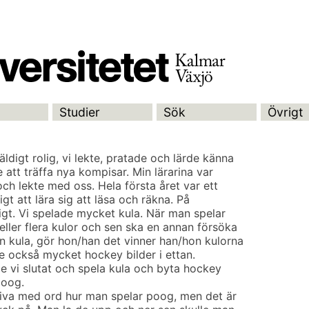
Studier
Sök
Övrigt
äldigt rolig, vi lekte, pratade och lärde känna
att träffa nya kompisar. Min lärarina var
och lekte med oss. Hela första året var ett
ligt att lära sig att läsa och räkna. På
ligt. Vi spelade mycket kula. När man spelar
eller flera kulor och sen ska en annan försöka
n kula, gör hon/han det vinner han/hon kulorna
te också mycket hockey bilder i ettan.
de vi slutat och spela kula och byta hockey
poog.
kriva med ord hur man spelar poog, men det är