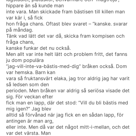
hippare än så kunde man
inte vara. Man skickade fram bästisen till killen man
var kär i, så fick
hon fråga chans. Oftast blev svaret – ”kanske. svarar
på måndag.
Tänk vad lätt det var då, skicka fram kompisen och
fråga chans,
kanske funkar det nu också.
Men allt var inte helt lätt och problem fritt, det fanns
ju dom populära
”jag-vill-inte-va-bästis-med-dig” bråken också. Dom
var hemska. Barn kan
vara så fruktansvärt elaka, jag tror aldrig jag har varit
så ledsen som den
perioden. Men bråken var aldrig så seriösa visade det
sig. För veckan efter
fick man en lapp, där det stod: ”Vill du bli bästis med
mig igen?” Jag blev
alltid så förvånad när jag fick en en sådan lapp, för
antingen är man arg,
eller inte. Men då var det något mitt-i-mellan, och det
var det värsta. Man