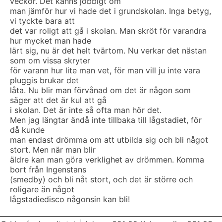
veckor. Det känns jobbigt om
man jämför hur vi hade det i grundskolan. Inga betyg,
vi tyckte bara att
det var roligt att gå i skolan. Man skröt för varandra
hur mycket man hade
lärt sig, nu är det helt tvärtom. Nu verkar det nästan
som om vissa skryter
för varann hur lite man vet, för man vill ju inte vara
pluggis brukar det
låta. Nu blir man förvånad om det är någon som
säger att det är kul att gå
i skolan. Det är inte så ofta man hör det.
Men jag längtar ändå inte tillbaka till lågstadiet, för
då kunde
man endast drömma om att utbilda sig och bli något
stort. Men när man blir
äldre kan man göra verklighet av drömmen. Komma
bort från Ingenstans
(smedby) och bli nåt stort, och det är större och
roligare än något
lågstadiedisco någonsin kan bli!