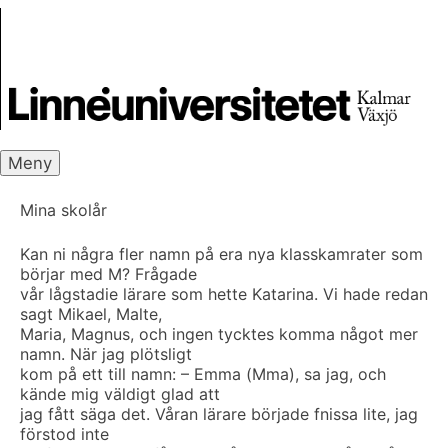
Skip
Skrivbanken
to
content
Meny
Mina skolår
Kan ni några fler namn på era nya klasskamrater som
börjar med M? Frågade
vår lågstadie lärare som hette Katarina. Vi hade redan
sagt Mikael, Malte,
Maria, Magnus, och ingen tycktes komma något mer
namn. När jag plötsligt
kom på ett till namn: – Emma (Mma), sa jag, och
kände mig väldigt glad att
jag fått säga det. Våran lärare började fnissa lite, jag
förstod inte