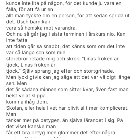
kunde inte lita på någon, för det kunde ju vara en
fälla, för att få ur en
allt man tyckte om en person, för att sedan sprida ut
det. Usch barn kan
vara så hemska mot varandra.
Och nu så går jag i sista terminen i årskurs nio. Kan
inte fatta
att tiden går så snabbt, det känns som om det inte
var så länge sen som min
storebror retade mig och skrek: ”Linas fröken är
tjock, Linas fröken är
tjock.” Själv sprang jag efter och störtgrinade.
Men lyckligtvis kan jag säga att det var väldigt länge
sen. Men
det är sådana minnen som sitter kvar, även fast man
helst velat slippa
komma ihåg dom.
Skolan, eller hela livet har blivit allt mer komplicerat.
Man
tänker mer på betygen, än själva lärandet i sig. På
det viset kanske man
får ett bra betyg men glömmer det efter några