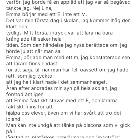
varför, jag borde få en applåd att jag var så begåvad
tänkte jag. Nej Lina,
Emma börjar med ett E, inte ett M.
Det var min första dag i skolan, jag kommer ihåg den
klart och
tydligt. Mitt första intryck var att lärarna bara
krånglade till saker hela
tiden. Som den händelse jag nyss berättade om, jag
hörde ju att när man sa
Emma, började man med ett m, jag konstaterade sen
att lärare finns endast
för att säga till när man har fel, oavsett om jag hade
rätt, som jag tyckte
att jag helt klart hade i det sammanhanget.
Åren efter ändrades min syn på hela skolan, jag
förstod äntligen
att Emma faktiskt stavas med ett E, och lärarna
faktiskt finns för att
hjälpa oss elever, även om vi har svårt att tro det
ibland.
Man kan inte undgå att tänka på discona som vi gick
på i
lågstadiet, platåskor, benvärmare och ”magtröja”,