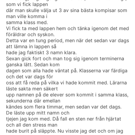
som vi fick lappen
där man skulle välja ut 3 av sina bästa kompisar som
man ville komma i
samma klass med.
Vi fick ta med lappen hem och tänka igenom det med
föräldrar och syskon.
Detta var en tung period, men när det sedan var dags
att lämna in lappen så
hade jag faktiskt 3 namn klara.
Sexan gick fort och man tog sig igenom terminerna
ganska lätt. Sedan kom
dagen som alla hade väntat på. Klasserna var färdiga
och det var dags för
oss att få reda på vilka vi hade kommit med. Lärarna
läste sakta men säkert
upp namnen på de elever som kommit i samma klass,
sekunderna där emellan
kändes som flera timmar, men sedan var det dags.
De läste upp mitt namn och
tjejen jag kom med. Då fall en sten ner från hjärtat
och all den stress man
hade burit på släppte. Nu visste jag det och om jag