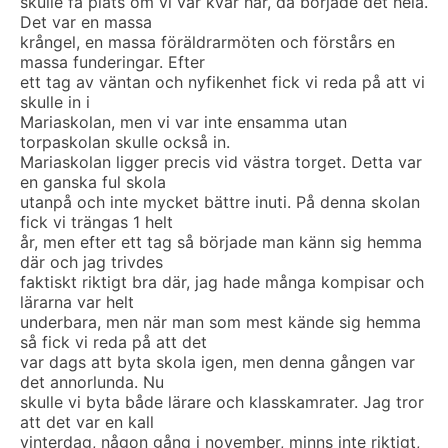
skulle få plats om vi var kvar här, då började det hela.
Det var en massa
krångel, en massa föräldrarmöten och förstårs en
massa funderingar. Efter
ett tag av väntan och nyfikenhet fick vi reda på att vi
skulle in i
Mariaskolan, men vi var inte ensamma utan
torpaskolan skulle också in.
Mariaskolan ligger precis vid västra torget. Detta var
en ganska ful skola
utanpå och inte mycket bättre inuti. På denna skolan
fick vi trängas 1 helt
år, men efter ett tag så började man känn sig hemma
där och jag trivdes
faktiskt riktigt bra där, jag hade många kompisar och
lärarna var helt
underbara, men när man som mest kände sig hemma
så fick vi reda på att det
var dags att byta skola igen, men denna gången var
det annorlunda. Nu
skulle vi byta både lärare och klasskamrater. Jag tror
att det var en kall
vinterdag, någon gång i november, minns inte riktigt,