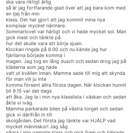
ska vara riktigt ärlig
så är jag fortfarande glad över att jag bara kom med
en tjej från min
klass. Det har gjort att jag kommit mina nya
kompisar mycket närmare.
Sommarlovet var härligt och vi hade mycket sol. Man
gick mest och tänkte på
hur det skulle vara att börja sjuan.
Klockan ringde på 8.00 och nu kände jag hur
fjärilarna började komma i
magen. Jag tog en lång dusch och sedan drog jag på
kläderna som jag hade
valt ut kvällen innan. Mamma sade till mig att skynda
för man vill ju inte
komma försent allra första dagen. När klockan hunnit
bli 9.15 var det dags
att åka. Jag la i min nya klasslista i väskan och sedan
åkte vi iväg.
Mamma parkerade bilen på västra torget och sedan
gick vi därifrån in till
skolgården. Det första jag tänkte var HJÄLP vad
mycket människor! Jag såg
några i min gammla klass och gick fram och hälsade