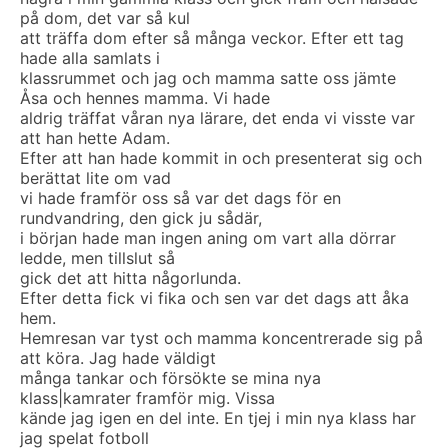
på dom, det var så kul
att träffa dom efter så många veckor. Efter ett tag
hade alla samlats i
klassrummet och jag och mamma satte oss jämte
Åsa och hennes mamma. Vi hade
aldrig träffat våran nya lärare, det enda vi visste var
att han hette Adam.
Efter att han hade kommit in och presenterat sig och
berättat lite om vad
vi hade framför oss så var det dags för en
rundvandring, den gick ju sådär,
i början hade man ingen aning om vart alla dörrar
ledde, men tillslut så
gick det att hitta någorlunda.
Efter detta fick vi fika och sen var det dags att åka
hem.
Hemresan var tyst och mamma koncentrerade sig på
att köra. Jag hade väldigt
många tankar och försökte se mina nya
klass|kamrater framför mig. Vissa
kände jag igen en del inte. En tjej i min nya klass har
jag spelat fotboll