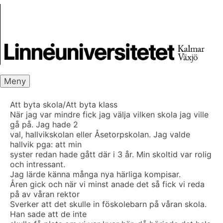
Skip
Skrivbanken
to
content
Meny
Att byta skola/Att byta klass
När jag var mindre fick jag välja vilken skola jag ville
gå på. Jag hade 2
val, hallvikskolan eller Åsetorpskolan. Jag valde
hallvik pga: att min
syster redan hade gått där i 3 år. Min skoltid var rolig
och intressant.
Jag lärde känna många nya härliga kompisar.
Åren gick och när vi minst anade det så fick vi reda
på av våran rektor
Sverker att det skulle in föskolebarn på våran skola.
Han sade att de inte