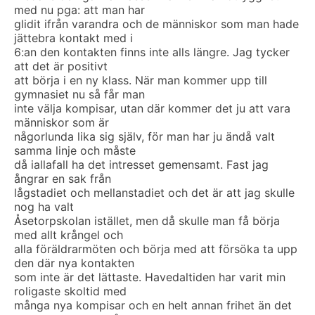
med nu pga: att man har
glidit ifrån varandra och de människor som man hade
jättebra kontakt med i
6:an den kontakten finns inte alls längre. Jag tycker
att det är positivt
att börja i en ny klass. När man kommer upp till
gymnasiet nu så får man
inte välja kompisar, utan där kommer det ju att vara
människor som är
någorlunda lika sig själv, för man har ju ändå valt
samma linje och måste
då iallafall ha det intresset gemensamt. Fast jag
ångrar en sak från
lågstadiet och mellanstadiet och det är att jag skulle
nog ha valt
Åsetorpskolan istället, men då skulle man få börja
med allt krångel och
alla föräldrarmöten och börja med att försöka ta upp
den där nya kontakten
som inte är det lättaste. Havedaltiden har varit min
roligaste skoltid med
många nya kompisar och en helt annan frihet än det