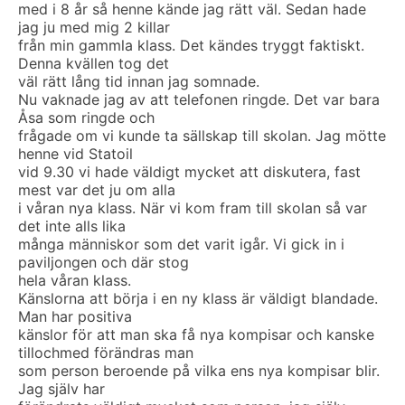
med i 8 år så henne kände jag rätt väl. Sedan hade
jag ju med mig 2 killar
från min gammla klass. Det kändes tryggt faktiskt.
Denna kvällen tog det
väl rätt lång tid innan jag somnade.
Nu vaknade jag av att telefonen ringde. Det var bara
Åsa som ringde och
frågade om vi kunde ta sällskap till skolan. Jag mötte
henne vid Statoil
vid 9.30 vi hade väldigt mycket att diskutera, fast
mest var det ju om alla
i våran nya klass. När vi kom fram till skolan så var
det inte alls lika
många människor som det varit igår. Vi gick in i
paviljongen och där stog
hela våran klass.
Känslorna att börja i en ny klass är väldigt blandade.
Man har positiva
känslor för att man ska få nya kompisar och kanske
tillochmed förändras man
som person beroende på vilka ens nya kompisar blir.
Jag själv har