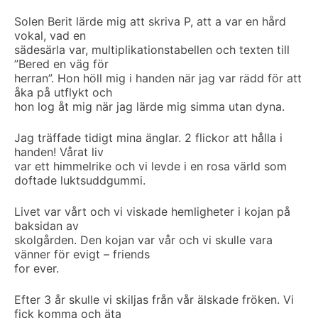
Solen Berit lärde mig att skriva P, att a var en hård
vokal, vad en
sädesärla var, multiplikationstabellen och texten till
”Bered en väg för
herran”. Hon höll mig i handen när jag var rädd för att
åka på utflykt och
hon log åt mig när jag lärde mig simma utan dyna.
Jag träffade tidigt mina änglar. 2 flickor att hålla i
handen! Vårat liv
var ett himmelrike och vi levde i en rosa värld som
doftade luktsuddgummi.
Livet var vårt och vi viskade hemligheter i kojan på
baksidan av
skolgården. Den kojan var vår och vi skulle vara
vänner för evigt – friends
for ever.
Efter 3 år skulle vi skiljas från vår älskade fröken. Vi
fick komma och äta