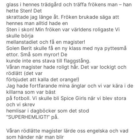
glass i hennes trädgård och träffa frökens man – han
hette Sten! Det
skrattade jag länge åt. Fröken brukade säga att
hennes man alltid hade en
Sten i skon! Min fröken var världens roligaste Vi
skulle börja
mellanstadiet och få en magister!
Solen Berit skulle få en ny klass med nya pyttesmå
ettor. Små som myror! De
kunde inte ens stava till flaggstång.
Våran magister hade roligt hår. Det var lockigt och
rödlätt (det var
förbjudet att kalla det orange!)
Jag hade fortfarande mina änglar och vi var kära i de
killarna som var bäst
på fotboll. Vi skulle bli Spice Girls när vi blev stora
och vi skrev
hemlisar i dagböcker som det stod
”SUPERHEMLIGT!” på.
Våran rödlätte magister lärde oss engelska och vad
som händer när man blir