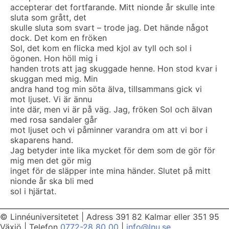
accepterar det fortfarande. Mitt nionde år skulle inte
sluta som grått, det
skulle sluta som svart – trode jag. Det hände något
dock. Det kom en fröken
Sol, det kom en flicka med kjol av tyll och sol i
ögonen. Hon höll mig i
handen trots att jag skuggade henne. Hon stod kvar i
skuggan med mig. Min
andra hand tog min söta älva, tillsammans gick vi
mot ljuset. Vi är ännu
inte där, men vi är på väg. Jag, fröken Sol och älvan
med rosa sandaler går
mot ljuset och vi påminner varandra om att vi bor i
skaparens hand.
Jag betyder inte lika mycket för dem som de gör för
mig men det gör mig
inget för de släpper inte mina händer. Slutet på mitt
nionde år ska bli med
sol i hjärtat.
© Linnéuniversitetet
|
Adress 391 82 Kalmar eller 351 95
Växjö
|
Telefon
0772-28 80 00
|
info@lnu.se