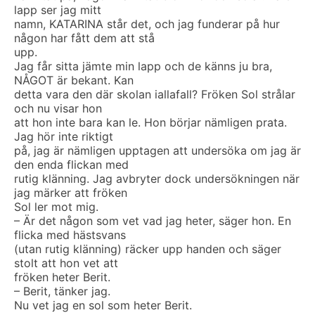
lapp ser jag mitt
namn, KATARINA står det, och jag funderar på hur
någon har fått dem att stå
upp.
Jag får sitta jämte min lapp och de känns ju bra,
NÅGOT är bekant. Kan
detta vara den där skolan iallafall? Fröken Sol strålar
och nu visar hon
att hon inte bara kan le. Hon börjar nämligen prata.
Jag hör inte riktigt
på, jag är nämligen upptagen att undersöka om jag är
den enda flickan med
rutig klänning. Jag avbryter dock undersökningen när
jag märker att fröken
Sol ler mot mig.
– Är det någon som vet vad jag heter, säger hon. En
flicka med hästsvans
(utan rutig klänning) räcker upp handen och säger
stolt att hon vet att
fröken heter Berit.
– Berit, tänker jag.
Nu vet jag en sol som heter Berit.