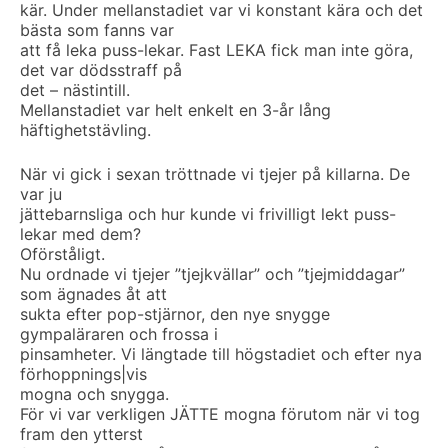
kär. Under mellanstadiet var vi konstant kära och det
bästa som fanns var
att få leka puss-lekar. Fast LEKA fick man inte göra,
det var dödsstraff på
det – nästintill.
Mellanstadiet var helt enkelt en 3-år lång
häftighetstävling.
När vi gick i sexan tröttnade vi tjejer på killarna. De
var ju
jättebarnsliga och hur kunde vi frivilligt lekt puss-
lekar med dem?
Oförståligt.
Nu ordnade vi tjejer ”tjejkvällar” och ”tjejmiddagar”
som ägnades åt att
sukta efter pop-stjärnor, den nye snygge
gympaläraren och frossa i
pinsamheter. Vi längtade till högstadiet och efter nya
förhoppnings|vis
mogna och snygga.
För vi var verkligen JÄTTE mogna förutom när vi tog
fram den ytterst