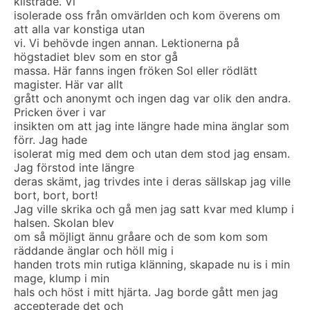
klistrade. Vi
isolerade oss från omvärlden och kom överens om
att alla var konstiga utan
vi. Vi behövde ingen annan. Lektionerna på
högstadiet blev som en stor gå
massa. Här fanns ingen fröken Sol eller rödlätt
magister. Här var allt
grått och anonymt och ingen dag var olik den andra.
Pricken över i var
insikten om att jag inte längre hade mina änglar som
förr. Jag hade
isolerat mig med dem och utan dem stod jag ensam.
Jag förstod inte längre
deras skämt, jag trivdes inte i deras sällskap jag ville
bort, bort, bort!
Jag ville skrika och gå men jag satt kvar med klump i
halsen. Skolan blev
om så möjligt ännu gråare och de som kom som
räddande änglar och höll mig i
handen trots min rutiga klänning, skapade nu is i min
mage, klump i min
hals och höst i mitt hjärta. Jag borde gått men jag
accepterade det och