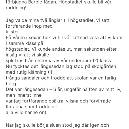
förbjudna Barbie-lådan. Högstadiet skulle bli vår
räddning!
Jag valde mina två änglar till högstadiet, vi satt
fortfarande ihop med
klister.
På våren i sexan fick vi till vår lättnad veta att vi kom
i samma klass på
högstadiet. Vi kunde andas ut, men sekunden efter
insåg vi att vi skulle
splittras från resterna av vår underbara (?) klass.
Nu tycktes det längesedan jag stod på skolgården
med rutig klänning (!),
trånga sandaler och trodde att skolan var en farlig
borg.
Det var längesedan – 6 år, ungefär hälften av mitt liv,
men innerst inne
var jag fortfarande osäkra, vilsna och förvirrade
Katarina som trodde att
alla ville henne ont.
När jag skulle börja sjuan stod jag där igen och