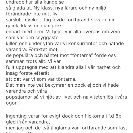
undrade hur alla kunde se
så glada ut. Ny klass, nya lärare och ny miljö
förändrade inte mitt liv
särskilt mycket. Jag levde fortfarande kvar i min
gamla klass och umgicks
enbart med dem. Vi tjejer var alla överens om vem
som var den snyggaste
killen och under ytan var vi konkurrenter och hatade
varandra. Föraktet mot
de populära och håntet mot ”töntarna” förde oss
samman trots allt. Vi var
fullt upptagna med att klandra alla i vår närhet och
insåg förste efteråt
att det var vi som var töntarna.
Det man inte vet bekymrar en dock ej och vi hade
varandra och våra
popstjärnor så vi njöt av livet och naiviteten lös i våra
ögon.
Ingenting varar för evigt dock och flickorna i f.d 6b
gled ifrån varandra,
men jag och de två änglarna var fortfarande som fast