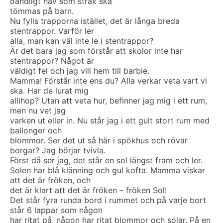
oändligt hav som strax ska
tömmas på barn.
Nu fylls trapporna istället, det är långa breda
stentrappor. Varför ler
alla, man kan väl inte le i stentrappor?
Är det bara jag som förstår att skolor inte har
stentrappor? Något är
väldigt fel och jag vill hem till barbie.
Mamma! Förstår inte ens du? Alla verkar veta vart vi
ska. Har de lurat mig
allihop? Utan att veta hur, befinner jag mig i ett rum,
men nu vet jag
varken ut eller in. Nu står jag i ett gult stort rum med
ballonger och
blommor. Ser det ut så här i spökhus och rövar
borgar? Jag börjar tvivla.
Först då ser jag, det står en sol längst fram och ler.
Solen har blå klänning och gul kofta. Mamma viskar
att det är fröken, och
det är klart att det är fröken – fröken Sol!
Det står fyra runda bord i rummet och på varje bort
står 6 lappar som någon
har ritat på, någon har ritat blommor och solar. På en