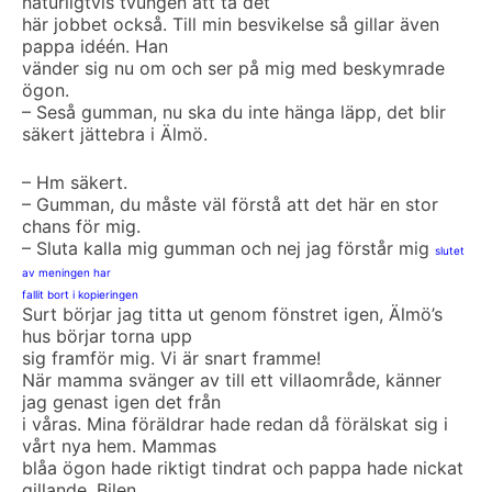
naturligtvis tvungen att ta det
här jobbet också. Till min besvikelse så gillar även
pappa idéén. Han
vänder sig nu om och ser på mig med beskymrade
ögon.
– Seså gumman, nu ska du inte hänga läpp, det blir
säkert jättebra i Älmö.
– Hm säkert.
– Gumman, du måste väl förstå att det här en stor
chans för mig.
– Sluta kalla mig gumman och nej jag förstår mig
slutet
av meningen har
fallit bort i kopieringen
Surt börjar jag titta ut genom fönstret igen, Älmö’s
hus börjar torna upp
sig framför mig. Vi är snart framme!
När mamma svänger av till ett villaområde, känner
jag genast igen det från
i våras. Mina föräldrar hade redan då förälskat sig i
vårt nya hem. Mammas
blåa ögon hade riktigt tindrat och pappa hade nickat
gillande. Bilen