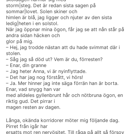
storm|steg. Det är redan sista sagen på
sommar|lovet. Solen skiner och
himlen är blå, jag ligger och njuter av den sista
ledig|heten i en solstol.
När jag öppnar mina ögon, får jag se att nån står på
andra sidan häcken och
glor på mig.
– Hej, jag trodde nästan att du hade svimmat där i
stolen.
– Såg jag så död ut? Vem är du, förresten?
– Enar, din granne
– Jag heter Anna, vi är nyinflyttade.
– Det har jag nog förstått, vi hörs!
– Ja. Mer hinner jag inte säga förrän han är borta.
Enar, vad snygg han var
med alldeles gyllenbrunt hår och nötbruna ögon, en
riktig gud. Det pirrar i
magen resten av dagen.
Långa, okända korridorer möter mig följande dag.
Pirret från igår har
ersatts mot ren nervösitet. Till råga på allt så försov