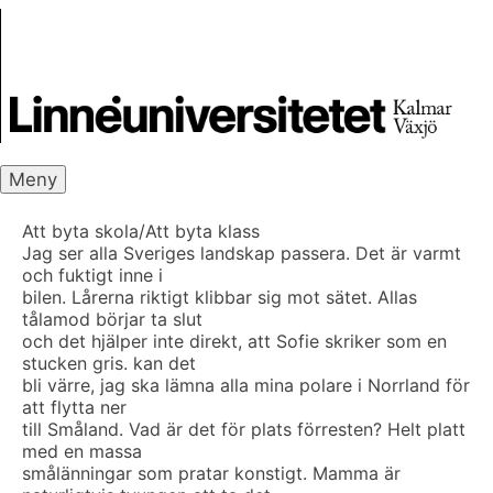
Skip
Skrivbanken
to
content
Meny
Att byta skola/Att byta klass
Jag ser alla Sveriges landskap passera. Det är varmt
och fuktigt inne i
bilen. Lårerna riktigt klibbar sig mot sätet. Allas
tålamod börjar ta slut
och det hjälper inte direkt, att Sofie skriker som en
stucken gris. kan det
bli värre, jag ska lämna alla mina polare i Norrland för
att flytta ner
till Småland. Vad är det för plats förresten? Helt platt
med en massa
smålänningar som pratar konstigt. Mamma är