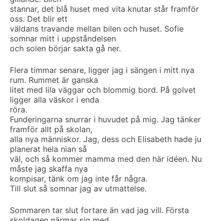
stannar, det blå huset med vita knutar står framför
oss. Det blir ett
väldans travande mellan bilen och huset. Sofie
somnar mitt i uppståndelsen
och solen börjar sakta gå ner.
Flera timmar senare, ligger jag i sängen i mitt nya
rum. Rummet är ganska
litet med lila väggar och blommig bord. På golvet
ligger alla väskor i enda
röra.
Funderingarna snurrar i huvudet på mig. Jag tänker
framför allt på skolan,
alla nya människor. Jag, dess och Elisabeth hade ju
planerat hela nian så
väl, och så kommer mamma med den här idéen. Nu
måste jag skaffa nya
kompisar, tänk om jag inte får några.
Till slut så somnar jag av utmattelse.
Sommaren tar slut fortare än vad jag vill. Första
skoldagen närmar sig med