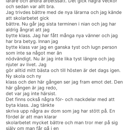
lärare och andra arbetssätt. Det gick några veckor
och sedan var allt bra.
Jag trivdes bättre med de nya lärarna och jag kände
att skolarbetet gick
bättre. Nu går jag sista terminen i nian och jag har
aldrig ångrat att jag
bytte klass. Jag har fått många nya vänner och jag
har bra betyg. Innan jag
bytte klass var jag en ganska tyst och lugn person
som inte sa något mer än
nödvändigt. Nu är jag inte lika tyst längre och jag
njuter av livet. Jag
gör alltid mitt bästa och till hösten är det dags igen.
Ny skola och ny
klass och den här gången ser jag fram emot det. Den
här gången är jag redo,
det var jag inte härsist.
Det finns också några för- och nackdelar med att
byta klass. Jag tänkte
skriva upp några av dom som jag har stött på. En
fördel är att man klarar
skolarbetet mycket bättre och man tror mer på sig
själv om man får gå i en