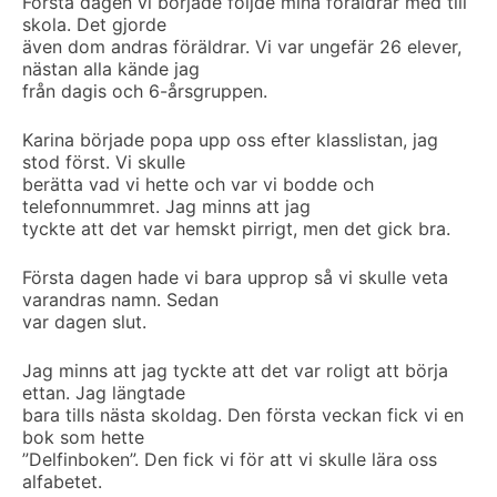
Första dagen vi började följde mina föräldrar med till
skola. Det gjorde
även dom andras föräldrar. Vi var ungefär 26 elever,
nästan alla kände jag
från dagis och 6-årsgruppen.
Karina började popa upp oss efter klasslistan, jag
stod först. Vi skulle
berätta vad vi hette och var vi bodde och
telefonnummret. Jag minns att jag
tyckte att det var hemskt pirrigt, men det gick bra.
Första dagen hade vi bara upprop så vi skulle veta
varandras namn. Sedan
var dagen slut.
Jag minns att jag tyckte att det var roligt att börja
ettan. Jag längtade
bara tills nästa skoldag. Den första veckan fick vi en
bok som hette
”Delfinboken”. Den fick vi för att vi skulle lära oss
alfabetet.